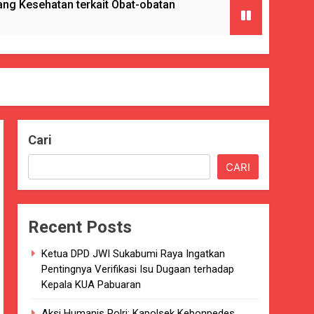
g Kesehatan terkait Obat-obatan
ngan) ke Enam Kalinya.
Cari
Pencabulan
CARI
nkes Kab. Sukabumi.
Recent Posts
ng Serta Pelatihan PBB
Ketua DPD JWI Sukabumi Raya Ingatkan
GAT BAIK
Pentingnya Verifikasi Isu Dugaan terhadap
Kepala KUA Pabuaran
paten Sukabumi selama 7 Tahun.
Aksi Humanis Polri: Kapolsek Kebonpedes