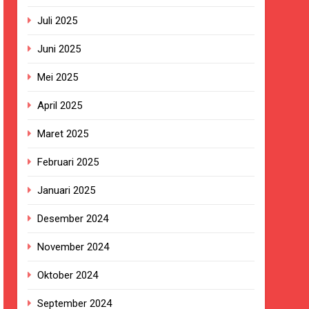
BG Hampir Rampung
Juli 2025
t Sukabumi Perkuat Penataan Pedagang
Juni 2025
Mei 2025
n ASI adalah Investasi Peradaban dan
April 2025
kan Empat Korban Kebakaran KMP Mutiara
Maret 2025
Februari 2025
ekolah, Disorot karena Dinilai
Januari 2025
Desember 2024
Belum Ada Keputusan Resmi”
November 2024
ersa
Oktober 2024
September 2024