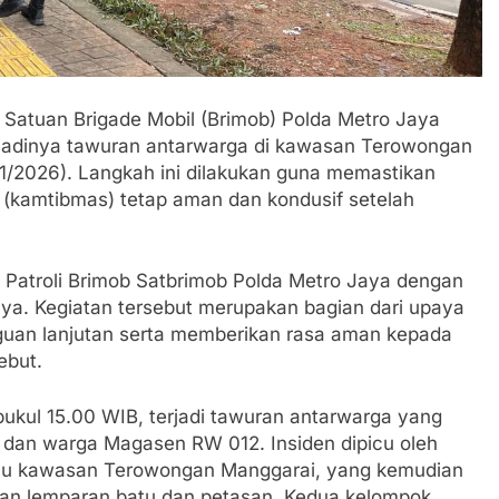
hatiannya, Satgas Yonif 310/KK Berikan Bantuan Duka Cita
 Beberkan Perkembangan Terbaru Kasus Dago Elos
Satuan Brigade Mobil (Brimob) Polda Metro Jaya
egeri Kab Sukabumi didesak usut Tuntas Dugaan penyelewe
rjadinya tawuran antarwarga di kawasan Terowongan
/1/2026). Langkah ini dilakukan guna memastikan
 Inspektorat Kab, Sukabumi menyalahgunakan Anggaran Thn 
 (kamtibmas) tetap aman dan kondusif setelah
 Ajaran Baru, Satgas Yonif 310/KK Ajak Pelajar Bersihkan L
it Patroli Brimob Satbrimob Polda Metro Jaya dengan
 Tahun 2023 Kab.Sukabumi Sebesar Rp 31 Miliar
nya. Kegiatan tersebut merupakan bagian dari upaya
gguan lanjutan serta memberikan rasa aman kepada
I Sukabumi Raya Ingatkan Pentingnya Verifikasi Isu Dugaan
ebut.
 Polri: Kapolsek Kebonpedes Bantu Lansia dengan Kursi Rod
ukul 15.00 WIB, terjadi tawuran antarwarga yang
 dan warga Magasen RW 012. Insiden dipicu oleh
apai 6 Juta, BGN Benahi Basis Penerima Program Makan Berg
 atau kawasan Terowongan Manggarai, yang kemudian
kan lemparan batu dan petasan. Kedua kelompok