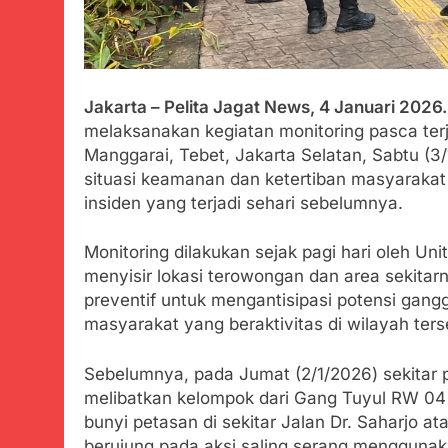
Tunjukan Per
Juli 20, 2024
Polda Jabar
Juli 20, 2024
Jakarta – Pelita Jagat News, 4 Januari 2026.
Kejaksaan N
melaksanakan kegiatan monitoring pasca te
Juli 19, 2024
Manggarai, Tebet, Jakarta Selatan, Sabtu (3
Diduga Kuat
situasi keamanan dan ketertiban masyarakat
Juli 19, 2024
insiden yang terjadi sehari sebelumnya.
Sambut Tahun
Juli 19, 2024
Monitoring dilakukan sejak pagi hari oleh Un
Selisih APBD
menyisir lokasi terowongan dan area sekitar
Juli 16, 2024
preventif untuk mengantisipasi potensi gan
Ketua DPD JW
masyarakat yang beraktivitas di wilayah ters
Agustus 8, 2026
Aksi Humanis
Sebelumnya, pada Jumat (2/1/2026) sekitar p
Agustus 7, 2026
melibatkan kelompok dari Gang Tuyul RW 04
Data Ganda C
bunyi petasan di sekitar Jalan Dr. Saharjo
Agustus 6, 2026
berujung pada aksi saling serang mengguna