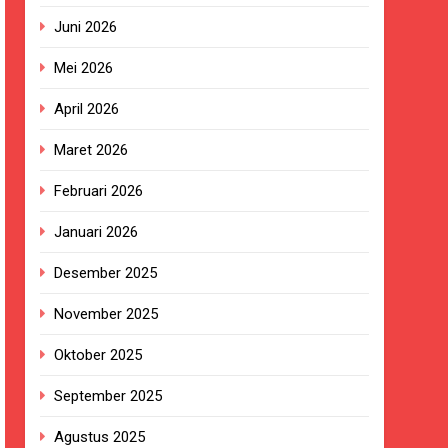
Juni 2026
Mei 2026
ngan Pengadaan Buku Simi
April 2026
Maret 2026
2023.
Februari 2026
ingkungan Sekolah
Januari 2026
Desember 2025
 terhadap Kepala KUA Pabuaran
November 2025
Oktober 2025
a, Warga Haru dan Bersyukur
September 2025
izi Gratis
Agustus 2025