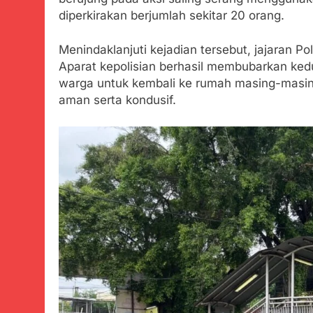
Zulhas Pasti
diperkirakan berjumlah sekitar 20 orang.
Agustus 6, 2026
Bobby Maulana
Menindaklanjuti kejadian tersebut, jajaran Po
dan Pengelol
Aparat kepolisian berhasil membubarkan ked
Agustus 6, 2026
warga untuk kembali ke rumah masing-masing.
Ribuan Warga 
aman serta kondusif.
Upaya Cegah S
Agustus 6, 2026
Wujud Kepeduli
Sentosa 2 ke P
Agustus 5, 2026
SMA Negeri Nya
Bertentangan d
Agustus 4, 2026
Ketua Umum 
Agustus 3, 2026
Menjelajahi
Agustus 3, 2026