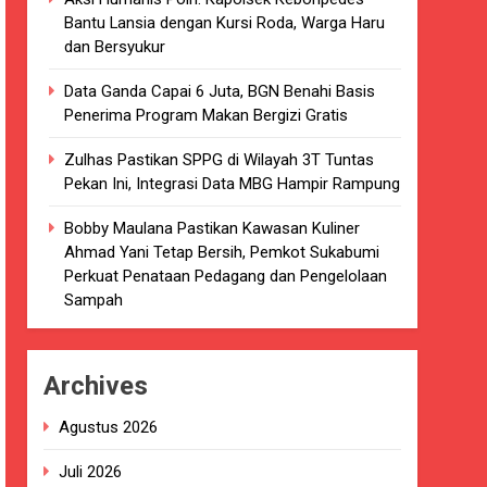
Bantu Lansia dengan Kursi Roda, Warga Haru
kaian
dan Bersyukur
luarsa di puskesmas.
Data Ganda Capai 6 Juta, BGN Benahi Basis
Penerima Program Makan Bergizi Gratis
i terkait Dugaan beredar nya Obat
Zulhas Pastikan SPPG di Wilayah 3T Tuntas
Pekan Ini, Integrasi Data MBG Hampir Rampung
Bobby Maulana Pastikan Kawasan Kuliner
Ahmad Yani Tetap Bersih, Pemkot Sukabumi
i 4 DPRD Kabupaten Sukabumi Angkat
Perkuat Penataan Pedagang dan Pengelolaan
Sampah
han
Archives
ang akan Kadaluarsa oleh Puskesmas
Agustus 2026
luarsa.
Juli 2026