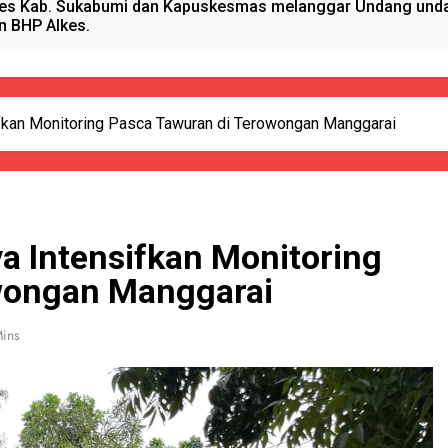
es Kab. Sukabumi dan Kapuskesmas melanggar Undang undan
n BHP Alkes.
anget Timur Menyalurkan Bantuan Beras Bapang (Bantuan Pa
sional, Satgas Yonif 310/KK Peduli Generasi Emas Papua
fkan Monitoring Pasca Tawuran di Terowongan Manggarai
ano Hydrogen RAHO Club dan IMI, Dobrak Dunia Kesehatan
kun Pijat, Polres Sumenep Amankan Warga Pragaan Pelaku 
a Intensifkan Monitoring
 Pejabat Terlibat pengadaan Antropometri Tahun 2023 Di Di
wongan Manggarai
 Kreatif Di Momen MPLS, Satgas Yonif 310/KK Berikan Wasba
ins
PORSADIN KE 7, SEKDA ADE SEBUT PENYELENGGARAAN SAN
alang Pemasok BHP Alkes ke Puskesmas-Puskesmas se-kabu