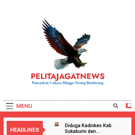
Skip
to
content
PELITAJAGATNEWS
Pancarkan Cahaya Hingga Terang Benderang
MENU
Diduga Kadinkes Kab.
HEADLINES
Sukabumi dan