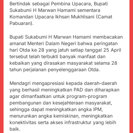
Kabupaten Sukabumi
Bertindak sebagai Pembina Upacara, Bupati
Satgas Yonif 310/KK
Angkat Bicara
Sukabumi H Marwan Hamami sementara
Lakukan Pengecatan
Juli 21, 2024
Dan Pembenahan
Komandan Upacara Ikhsan Mukhlisani (Camat
Kadinkes kab. Sukabumi
Pabuaran).
Angkat Bicara Terkait
Dugaan pembelian obat
Juli 21, 2024
yang akan Kadaluarsa
Bupati Sukabumi H Marwan Hamami membacakan
Diduga Pembelian Obat
oleh Puskesmas
amanat Menteri Dalam Negeri bahwa peringatan
oleh Puskesmas di
Kab. Sukabumi yang
hari Otda ke 28 yang jatuh setiap tanggal 25 April
Juli 20, 2024
akan Kadaluarsa.
tersebut telah terbukti banyak manfaat dan
Tunjukan
kebaikan yang dirasakan masyarakat selama 28
Perhatiannya, Satgas
Yonif 310/KK Berikan
tahun perjalanan penyelenggaraan Otda.
Juli 20, 2024
Bantuan Duka Cita
Polda Jabar Beberkan
Mendagri mengapresiasi kepada daerah-daerah
Perkembangan
Terbaru Kasus Dago
yang berhasil meningkatkan PAD dan diharapkan
Juli 20, 2024
Elos
agar dimanfaatkan untuk program-program
Kejaksaan Negeri Kab
pembangunan dan kesejahteraan masyarakat,
Sukabumi didesak usut
Tuntas Dugaan
sehingga dapat meningkatkan angka IPM,
Juli 19, 2024
penyelewengan
menurunkan angka kemiskinan, meningkatkan
Diduga Kuat
Pengadaan Buku Simi
konektivitas serta akses infrastruktur yang lebih
Inspektorat Kab,
Sukabumi
baik.
Juli 19, 2024