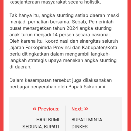
Agustus 3, 2026
kesejahteraan masyarakat secara holistik.
Pastikan Penanganan
Kapolresta Sumenep
Berjalan Sesuai
Sambut Kedatangan
Tak hanya itu, angka stunting setiap daerah meski
Prosedur
Korban Evakuasi KM
Agustus 3, 2026
menjadi perhatian bersama. Sebab, Pemerintah
Mutiara Sentosa 2 di
Bukti Transfer dan Janji
pusat menargetkan tahun 2024 angka stunting
Pelabuhan Kalianget
Bertemu di Jalan
anak turun menjadi 14 persen secara nasional.
Disorot, Dugaan
Agustus 3, 2026
Oleh karena itu, koordinasi dan sinergitas seluruh
Kedekatan Kepala KUA
Sekdis Pendidikan Buka
jajaran Forkopimda Provinsi dan Kabupaten/Kota
Pabuaran dengan Istri
Rakor Dewan
perlu ditingkatkan dalam mengambil langkah-
Warga Mengemuka
Pendidikan Bersama
Agustus 3, 2026
langkah strategis upaya menekan angka stunting
Mitra Pendidikan di
Gercap Camat Arjasa
di daerah.
Kabupaten Sukabumi
Langsung Turun
Lapangan Temui Warga
Agustus 3, 2026
Dalam kesempatan tersebut juga dilaksanakan
Desa Paseraman yang
Poktan Kadupugur
berbagai penyerahan oleh Bupati Sukabumi.
Lumpuh dan Hidup
Laksanakan Program
Sebatang Kara
Oplah Non Rawa dan
Agustus 2, 2026
PJIT 2026, Dukung
Ketersediaan Air Irigasi
Previous:
Next:
Navigasi
bagi Petani
pos
HARI BUMI
BUPATI MINTA
SEDUNIA, BUPATI
DINKES