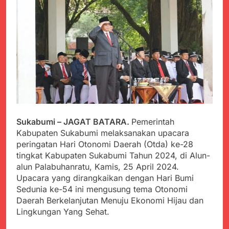
PORSADIN KE 7, SEKDA
ADE SEBUT
Juli 22, 2024
PENYELENGGARAAN
Terungkap Dalang
SANGAT BAIK
Pemasok BHP Alkes ke
Puskesmas-
Juli 22, 2024
Puskesmas se-
Warga Tersenyum
kabupaten Sukabumi
Bahagia Saat Satgas
selama 7 Tahun.
Yonif 310/KK Bagikan
Juli 22, 2024
Puluhan Pakaian
Diduga Kadinkes Kab.
Sukabumi terlibat
dalam pengadaan obat
Juli 22, 2024
Sukabumi – JAGAT BATARA.
Pemerintah
akan kadaluarsa di
Menkes diharap sidak
puskesmas.
Kabupaten Sukabumi melaksanakan upacara
ke Dinkes dan keseluruh
peringatan Hari Otonomi Daerah (Otda) ke-28
Puskesmas di Kab.
Juli 21, 2024
tingkat Kabupaten Sukabumi Tahun 2024, di Alun-
Sukabumi terkait
Polres Sumenep
Dugaan beredar nya
alun Palabuhanratu, Kamis, 25 April 2024.
Ungkap Kasus
Obat obatan Kadaluarsa
Upacara yang dirangkaikan dengan Hari Bumi
Pencabulan Terhadap
Juli 21, 2024
Sedunia ke-54 ini mengusung tema Otonomi
Anak
Kisruh terkait Dugaan
Daerah Berkelanjutan Menuju Ekonomi Hijau dan
Puskesmas beli obat
Lingkungan Yang Sehat.
akan Kadaluarsa,Ketua
Juli 21, 2024
Komisi 4 DPRD
Perindah Gereja,