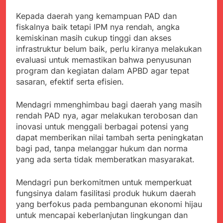
menyalahgunakan
Sambut Tahun Ajaran
Anggaran Thn 2023.
Baru, Satgas Yonif
Kepada daerah yang kemampuan PAD dan
310/KK Ajak Pelajar
fiskalnya baik tetapi IPM nya rendah, angka
Juli 19, 2024
Bersihkan Lingkungan
kemiskinan masih cukup tinggi dan akses
Selisih APBD Tahun
Sekolah
2023 Kab.Sukabumi
infrastruktur belum baik, perlu kiranya melakukan
Sebesar Rp 31 Miliar
evaluasi untuk memastikan bahwa penyusunan
Juli 16, 2024
program dan kegiatan dalam APBD agar tepat
Wujud Kepedulian Polri,
Kapolresta Sumenep
sasaran, efektif serta efisien.
Koordinasikan dan
Agustus 5, 2026
Berangkatkan Empat
SMA Negeri Nyalindung
Mendagri mmenghimbau bagi daerah yang masih
Korban Kebakaran KMP
Sukabumi Diduga
rendah PAD nya, agar melakukan terobosan dan
Mutiara Sentosa 2 ke
Lakukan Pungutan
Agustus 4, 2026
inovasi untuk menggali berbagai potensi yang
Posko Pusat Tg. Perak
melalui Komite Sekolah,
Ketua Umum FSP
dapat memberikan nilai tambah serta peningkatan
Surabaya
Disorot karena Dinilai
Maritim Indonesia
bagi pad, tanpa melanggar hukum dan norma
Bertentangan dengan
Bantah Isu Mogok
Agustus 3, 2026
yang ada serta tidak memberatkan masyarakat.
Edaran Disdik Jabar
Nasional TKBM: “Belum
Menjelajahi Potensi
Ada Keputusan Resmi”
Alam dan Kehangatan
Mendagri pun berkomitmen untuk memperkuat
Gotong Royong di
Agustus 3, 2026
fungsinya dalam fasilitasi produk hukum daerah
Desa Sukakersa
Korban Tenggelam di
yang berfokus pada pembangunan ekonomi hijau
Perairan Giligenting
untuk mencapai keberlanjutan lingkungan dan
Ditemukan, Polisi