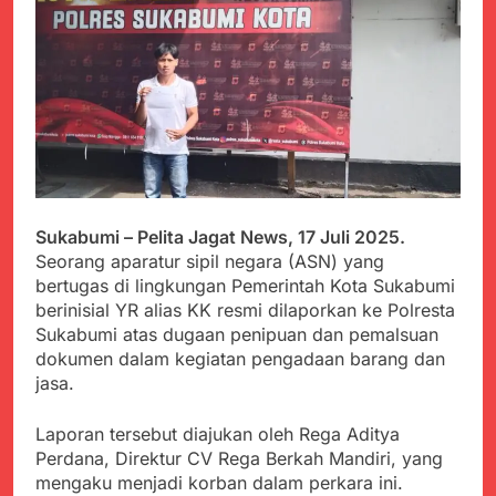
PORSADIN KE 7, SEKDA
ADE SEBUT
Juli 22, 2024
PENYELENGGARAAN
Terungkap Dalang
SANGAT BAIK
Pemasok BHP Alkes ke
Puskesmas-
Juli 22, 2024
Puskesmas se-
Warga Tersenyum
kabupaten Sukabumi
Bahagia Saat Satgas
selama 7 Tahun.
Yonif 310/KK Bagikan
Juli 22, 2024
Puluhan Pakaian
Diduga Kadinkes Kab.
Sukabumi terlibat
Sukabumi – Pelita Jagat News, 17 Juli 2025.
dalam pengadaan obat
Juli 22, 2024
Seorang aparatur sipil negara (ASN) yang
akan kadaluarsa di
Menkes diharap sidak
puskesmas.
bertugas di lingkungan Pemerintah Kota Sukabumi
ke Dinkes dan keseluruh
berinisial YR alias KK resmi dilaporkan ke Polresta
Puskesmas di Kab.
Juli 21, 2024
Sukabumi atas dugaan penipuan dan pemalsuan
Sukabumi terkait
Polres Sumenep
Dugaan beredar nya
dokumen dalam kegiatan pengadaan barang dan
Ungkap Kasus
Obat obatan Kadaluarsa
jasa.
Pencabulan Terhadap
Juli 21, 2024
Anak
Kisruh terkait Dugaan
Laporan tersebut diajukan oleh Rega Aditya
Puskesmas beli obat
Perdana, Direktur CV Rega Berkah Mandiri, yang
akan Kadaluarsa,Ketua
Juli 21, 2024
mengaku menjadi korban dalam perkara ini.
Komisi 4 DPRD
Perindah Gereja,