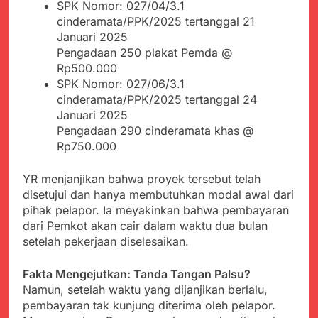
menyalahgunakan
SPK Nomor: 027/04/3.1
Sambut Tahun Ajaran
Anggaran Thn 2023.
cinderamata/PPK/2025 tertanggal 21
Baru, Satgas Yonif
310/KK Ajak Pelajar
Januari 2025
Juli 19, 2024
Bersihkan Lingkungan
Pengadaan 250 plakat Pemda @
Selisih APBD Tahun
Sekolah
Rp500.000
2023 Kab.Sukabumi
Sebesar Rp 31 Miliar
SPK Nomor: 027/06/3.1
Juli 16, 2024
cinderamata/PPK/2025 tertanggal 24
Aksi Humanis Polri:
Januari 2025
Kapolsek Kebonpedes
Bantu Lansia dengan
Pengadaan 290 cinderamata khas @
Agustus 7, 2026
Kursi Roda, Warga Haru
Rp750.000
Data Ganda Capai 6
dan Bersyukur
Juta, BGN Benahi Basis
Penerima Program
YR menjanjikan bahwa proyek tersebut telah
Agustus 6, 2026
Makan Bergizi Gratis
disetujui dan hanya membutuhkan modal awal dari
Zulhas Pastikan SPPG
di Wilayah 3T Tuntas
pihak pelapor. Ia meyakinkan bahwa pembayaran
Pekan Ini, Integrasi
dari Pemkot akan cair dalam waktu dua bulan
Agustus 6, 2026
Data MBG Hampir
setelah pekerjaan diselesaikan.
Bobby Maulana Pastikan
Rampung
Kawasan Kuliner Ahmad
Yani Tetap Bersih,
Agustus 6, 2026
Fakta Mengejutkan: Tanda Tangan Palsu?
Pemkot Sukabumi
Ribuan Warga Padati
Namun, setelah waktu yang dijanjikan berlalu,
Perkuat Penataan
Peringatan Hari ASI
pembayaran tak kunjung diterima oleh pelapor.
Pedagang dan
Sedunia di Cibadak,