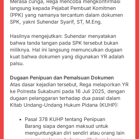
Agustus 6, 2026
Merasa curiga, Rega mencoba mengkonfirmasi
Pengelolaan Sampah
PDIP Tegaskan ASI
Wujud Kepedulian Polri,
langsung kepada Pejabat Pembuat Komitmen
adalah Investasi
Kapolresta Sumenep
(PPK) yang namanya tercantum dalam dokumen
Peradaban dan Upaya
Koordinasikan dan
Agustus 5, 2026
SPK, yakni Suhendar Syarif, ST, M.Eng.
Cegah Stunting
Berangkatkan Empat
SMA Negeri Nyalindung
Korban Kebakaran KMP
Sukabumi Diduga
Hasilnya mengejutkan: Suhendar menyatakan
Mutiara Sentosa 2 ke
Lakukan Pungutan
Agustus 4, 2026
bahwa tanda tangan pada SPK tersebut bukan
Posko Pusat Tg. Perak
melalui Komite Sekolah,
Ketua Umum FSP
Surabaya
miliknya. Hal ini langsung memunculkan dugaan
Disorot karena Dinilai
Maritim Indonesia
kuat bahwa dokumen yang digunakan YR adalah
Bertentangan dengan
Bantah Isu Mogok
Agustus 3, 2026
palsu.
Edaran Disdik Jabar
Nasional TKBM: “Belum
Menjelajahi Potensi
Ada Keputusan Resmi”
Alam dan Kehangatan
Dugaan Penipuan dan Pemalsuan Dokumen
Gotong Royong di
Agustus 3, 2026
Atas dasar kejadian tersebut, Rega melaporkan YR
Desa Sukakersa
Korban Tenggelam di
ke Polresta Sukabumi pada 16 Juli 2025, dengan
Perairan Giligenting
dugaan pelanggaran terhadap dua pasal dalam
Ditemukan, Polisi
Agustus 3, 2026
Kitab Undang-Undang Hukum Pidana (KUHP):
Pastikan Penanganan
Berjalan Sesuai
Pasal 378 KUHP tentang Penipuan
Prosedur
Barang siapa dengan maksud untuk
menguntungkan diri sendiri atau orang lain