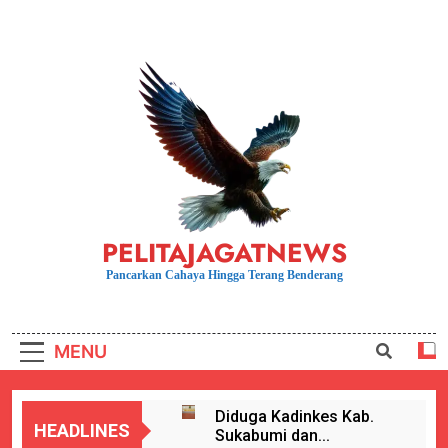
Skip
to
content
PELITAJAGATNEWS
Pancarkan Cahaya Hingga Terang Benderang
MENU
Diduga Kadinkes Kab.
HEADLINES
Sukabumi dan