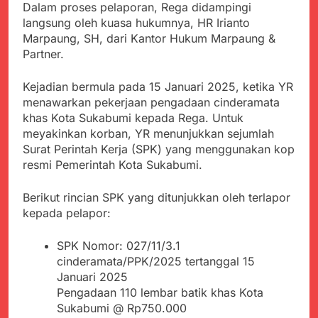
Kabupaten Sukabumi
Dalam proses pelaporan, Rega didampingi
Satgas Yonif 310/KK
Angkat Bicara
langsung oleh kuasa hukumnya, HR Irianto
Lakukan Pengecatan
Juli 21, 2024
Marpaung, SH, dari Kantor Hukum Marpaung &
Dan Pembenahan
Kadinkes kab. Sukabumi
Partner.
Angkat Bicara Terkait
Dugaan pembelian obat
Juli 21, 2024
yang akan Kadaluarsa
Kejadian bermula pada 15 Januari 2025, ketika YR
Diduga Pembelian Obat
oleh Puskesmas
menawarkan pekerjaan pengadaan cinderamata
oleh Puskesmas di
khas Kota Sukabumi kepada Rega. Untuk
Kab. Sukabumi yang
Juli 20, 2024
akan Kadaluarsa.
meyakinkan korban, YR menunjukkan sejumlah
Tunjukan
Surat Perintah Kerja (SPK) yang menggunakan kop
Perhatiannya, Satgas
resmi Pemerintah Kota Sukabumi.
Yonif 310/KK Berikan
Juli 20, 2024
Bantuan Duka Cita
Polda Jabar Beberkan
Berikut rincian SPK yang ditunjukkan oleh terlapor
Perkembangan
Terbaru Kasus Dago
kepada pelapor:
Juli 20, 2024
Elos
Kejaksaan Negeri Kab
SPK Nomor: 027/11/3.1
Sukabumi didesak usut
Tuntas Dugaan
cinderamata/PPK/2025 tertanggal 15
Juli 19, 2024
penyelewengan
Januari 2025
Diduga Kuat
Pengadaan Buku Simi
Pengadaan 110 lembar batik khas Kota
Inspektorat Kab,
Sukabumi
Sukabumi @ Rp750.000
Juli 19, 2024