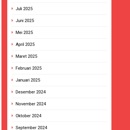
t Sukabumi Perkuat Penataan Pedagang
Juli 2025
Juni 2025
n ASI adalah Investasi Peradaban dan
Mei 2025
kan Empat Korban Kebakaran KMP Mutiara
April 2025
Maret 2025
ekolah, Disorot karena Dinilai
Februari 2025
Belum Ada Keputusan Resmi”
Januari 2025
Desember 2024
ersa
November 2024
nanganan Berjalan Sesuai Prosedur
Oktober 2024
September 2024