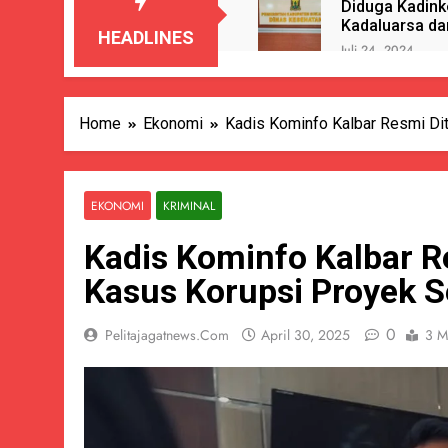
Diduga Kadink
Kadaluarsa da
HEADLINES
Juli 24, 2024
Pemdes Kali
Juli 24, 2024
Hari Anak Na
Home
Ekonomi
Kadis Kominfo Kalbar Resmi Dit
Juli 24, 2024
Gelembung N
Juli 23, 2024
EKONOMI
KRIMINAL
Berkedok Du
Kadis Kominfo Kalbar R
Juli 23, 2024
Diduga Oknum
Kasus Korupsi Proyek Se
Juli 23, 2024
Edukatif Dan
0
Pelitajagatnews.com
April 30, 2025
3 M
Juli 23, 2024
PENUTUPAN 
Juli 22, 2024
Terungkap D
Juli 22, 2024