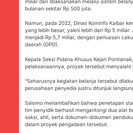
miliar dan dilaksanakan melalui sistem bela
Bobby Maulana
bulanan sekitar Rp 500 juta.
dan Pengelol
Agustus 6, 2026
Ribuan Warga 
Namun, pada 2022, Dinas Kominfo Kalbar ke
Upaya Cegah S
yang lebih besar, yakni lebih dari Rp 5 mil
Agustus 6, 2026
menjadi Rp 5,7 miliar, dengan perluasan cak
Wujud Kepeduli
daerah (OPD).
Sentosa 2 ke P
Agustus 5, 2026
Kepala Seksi Pidana Khusus Kejari Pontian
SMA Negeri Nya
pelaksanaannya, proyek tersebut menyalahi
Bertentangan d
Agustus 4, 2026
“Seharusnya kegiatan belanja tersebut dilak
Ketua Umum 
perusahaan penyedia justru ditunjuk langsun
Agustus 3, 2026
Menjelajahi
Salomo menambahkan bahwa penetapan statu
Agustus 3, 2026
tim penyidik berhasil mengantongi dua alat 
Korban Tengg
saksi, ahli, serta dokumen-dokumen penduk
Agustus 3, 2026
dalam proyek pengadaan tersebut.