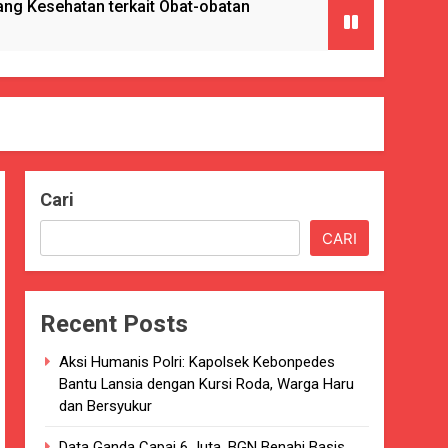
g Kesehatan terkait Obat-obatan
ngan) ke Enam Kalinya.
Cari
Pencabulan
CARI
nkes Kab. Sukabumi.
Recent Posts
ng Serta Pelatihan PBB
Aksi Humanis Polri: Kapolsek Kebonpedes
GAT BAIK
Bantu Lansia dengan Kursi Roda, Warga Haru
dan Bersyukur
paten Sukabumi selama 7 Tahun.
Data Ganda Capai 6 Juta, BGN Benahi Basis