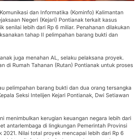
hatiannya, Satgas Yonif 310/KK Berikan Bantuan Duka Cita
Komunikasi dan Informatika (Kominfo) Kalimantan
 Beberkan Perkembangan Terbaru Kasus Dago Elos
ejaksaan Negeri (Kejari) Pontianak terkait kasus
 senilai lebih dari Rp 6 miliar. Penahanan dilakukan
egeri Kab Sukabumi didesak usut Tuntas Dugaan penyelewe
aksanakan tahap II pelimpahan barang bukti dan
 Inspektorat Kab, Sukabumi menyalahgunakan Anggaran Thn 
ntianak juga menahan AL, selaku pelaksana proyek.
 Ajaran Baru, Satgas Yonif 310/KK Ajak Pelajar Bersihkan L
pan di Rumah Tahanan (Rutan) Pontianak untuk proses
 Tahun 2023 Kab.Sukabumi Sebesar Rp 31 Miliar
atau pelimpahan barang bukti dan dua orang tersangka
epala Seksi Intelijen Kejari Pontianak, Dwi Setiawan
 Polri: Kapolsek Kebonpedes Bantu Lansia dengan Kursi Rod
apai 6 Juta, BGN Benahi Basis Penerima Program Makan Berg
i menimbulkan kerugian keuangan negara lebih dari
net antarlembaga di lingkungan Pemerintah Provinsi
kan SPPG di Wilayah 3T Tuntas Pekan Ini, Integrasi Data M
 2021. Nilai total proyek mencapai lebih dari Rp 6