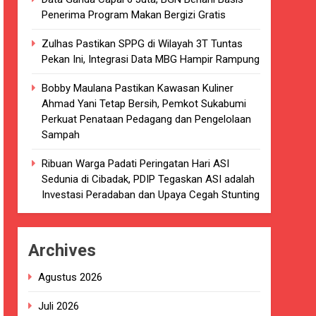
Penerima Program Makan Bergizi Gratis
kaian
Zulhas Pastikan SPPG di Wilayah 3T Tuntas
luarsa di puskesmas.
Pekan Ini, Integrasi Data MBG Hampir Rampung
i terkait Dugaan beredar nya Obat
Bobby Maulana Pastikan Kawasan Kuliner
Ahmad Yani Tetap Bersih, Pemkot Sukabumi
Perkuat Penataan Pedagang dan Pengelolaan
Sampah
Ribuan Warga Padati Peringatan Hari ASI
i 4 DPRD Kabupaten Sukabumi Angkat
Sedunia di Cibadak, PDIP Tegaskan ASI adalah
Investasi Peradaban dan Upaya Cegah Stunting
han
Archives
ang akan Kadaluarsa oleh Puskesmas
Agustus 2026
luarsa.
Juli 2026