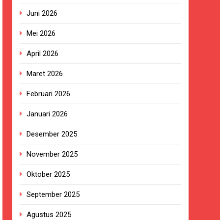
Juni 2026
Mei 2026
ngan Pengadaan Buku Simi
April 2026
Maret 2026
2023.
Februari 2026
ingkungan Sekolah
Januari 2026
Desember 2025
a, Warga Haru dan Bersyukur
November 2025
Oktober 2025
izi Gratis
September 2025
BG Hampir Rampung
Agustus 2025