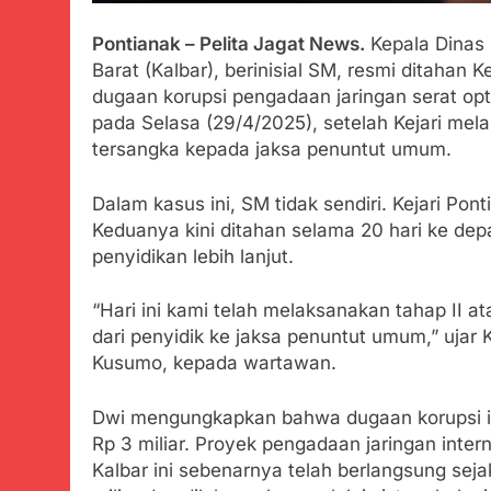
Tunjukan Per
Juli 20, 2024
Pontianak – Pelita Jagat News.
Kepala Dinas 
Polda Jabar
Barat (Kalbar), berinisial SM, resmi ditahan K
Juli 20, 2024
dugaan korupsi pengadaan jaringan serat optik
Kejaksaan N
pada Selasa (29/4/2025), setelah Kejari mel
Juli 19, 2024
tersangka kepada jaksa penuntut umum.
Diduga Kuat
Juli 19, 2024
Dalam kasus ini, SM tidak sendiri. Kejari Po
Sambut Tahun
Keduanya kini ditahan selama 20 hari ke de
penyidikan lebih lanjut.
Juli 19, 2024
Selisih APBD
“Hari ini kami telah melaksanakan tahap II 
Juli 16, 2024
dari penyidik ke jaksa penuntut umum,” ujar K
Aksi Humanis
Kusumo, kepada wartawan.
Agustus 7, 2026
Data Ganda C
Dwi mengungkapkan bahwa dugaan korupsi in
Agustus 6, 2026
Rp 3 miliar. Proyek pengadaan jaringan inter
Zulhas Pasti
Kalbar ini sebenarnya telah berlangsung sejak
Agustus 6, 2026