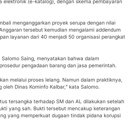
nja elektronik (e-katalog), dengan skema pembayaran
 Pastikan Kawasan Kuliner Ahmad Yani Tetap Bersih, Pemko
aan Sampah
Padati Peringatan Hari ASI Sedunia di Cibadak, PDIP Tegaska
mbali menganggarkan proyek serupa dengan nilai
tunting
iar. Anggaran tersebut kemudian mengalami addendum
upan layanan dari 40 menjadi 50 organisasi perangkat
an Polri, Kapolresta Sumenep Koordinasikan dan Berangkat
osko Pusat Tg. Perak Surabaya
ak, Salomo Saing, menyatakan bahwa dalam
lindung Sukabumi Diduga Lakukan Pungutan melalui Komite S
 prosedur pengadaan barang dan jasa pemerintah.
engan Edaran Disdik Jabar
ukan melalui proses lelang. Namun dalam praktiknya,
FSP Maritim Indonesia Bantah Isu Mogok Nasional TKBM: “
g oleh Dinas Kominfo Kalbar,” kata Salomo.
 Potensi Alam dan Kehangatan Gotong Royong di Desa Sukak
s tersangka terhadap SM dan AL dilakukan setelah
bukti yang sah. Bukti tersebut mencakup keterangan
elam di Perairan Giligenting Ditemukan, Polisi Pastikan Pe
ung yang memperkuat dugaan tindak pidana korupsi