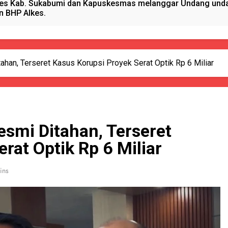
es Kab. Sukabumi dan Kapuskesmas melanggar Undang undan
n BHP Alkes.
anget Timur Menyalurkan Bantuan Beras Bapang (Bantuan Pa
sional, Satgas Yonif 310/KK Peduli Generasi Emas Papua
ahan, Terseret Kasus Korupsi Proyek Serat Optik Rp 6 Miliar
ano Hydrogen RAHO Club dan IMI, Dobrak Dunia Kesehatan
kun Pijat, Polres Sumenep Amankan Warga Pragaan Pelaku 
esmi Ditahan, Terseret
 Pejabat Terlibat pengadaan Antropometri Tahun 2023 Di Di
rat Optik Rp 6 Miliar
 Kreatif Di Momen MPLS, Satgas Yonif 310/KK Berikan Wasba
ins
PORSADIN KE 7, SEKDA ADE SEBUT PENYELENGGARAAN SAN
alang Pemasok BHP Alkes ke Puskesmas-Puskesmas se-kabu