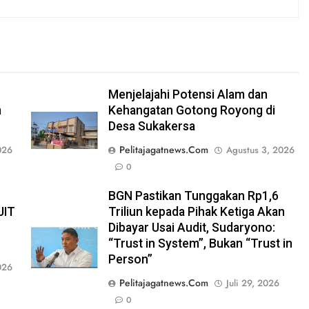
Menjelajahi Potensi Alam dan
m
Kehangatan Gotong Royong di
Desa Sukakersa
Pelitajagatnews.com
026
Agustus 3, 2026
0
BGN Pastikan Tunggakan Rp1,6
JIT
Triliun kepada Pihak Ketiga Akan
Dibayar Usai Audit, Sudaryono:
“Trust in System”, Bukan “Trust in
Person”
026
Pelitajagatnews.com
Juli 29, 2026
0