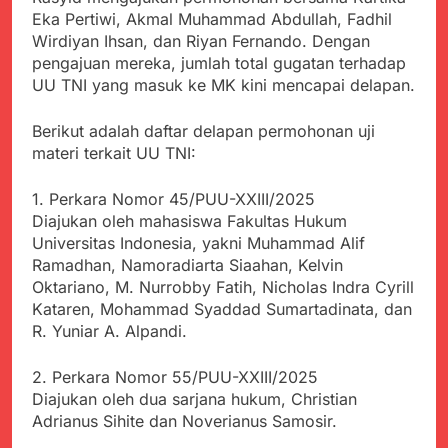
menyalahgunakan
Sambut Tahun Ajaran
Eka Pertiwi, Akmal Muhammad Abdullah, Fadhil
Anggaran Thn 2023.
Baru, Satgas Yonif
Wirdiyan Ihsan, dan Riyan Fernando. Dengan
310/KK Ajak Pelajar
Juli 19, 2024
pengajuan mereka, jumlah total gugatan terhadap
Bersihkan Lingkungan
Selisih APBD Tahun
UU TNI yang masuk ke MK kini mencapai delapan.
Sekolah
2023 Kab.Sukabumi
Sebesar Rp 31 Miliar
Juli 16, 2024
Berikut adalah daftar delapan permohonan uji
Ketua DPD JWI
materi terkait UU TNI:
Sukabumi Raya
Ingatkan Pentingnya
Agustus 8, 2026
1. Perkara Nomor 45/PUU-XXIII/2025
Verifikasi Isu Dugaan
Aksi Humanis Polri:
terhadap Kepala KUA
Diajukan oleh mahasiswa Fakultas Hukum
Kapolsek Kebonpedes
Pabuaran
Universitas Indonesia, yakni Muhammad Alif
Bantu Lansia dengan
Agustus 7, 2026
Ramadhan, Namoradiarta Siaahan, Kelvin
Kursi Roda, Warga Haru
Data Ganda Capai 6
dan Bersyukur
Oktariano, M. Nurrobby Fatih, Nicholas Indra Cyrill
Juta, BGN Benahi Basis
Kataren, Mohammad Syaddad Sumartadinata, dan
Penerima Program
Agustus 6, 2026
R. Yuniar A. Alpandi.
Makan Bergizi Gratis
Zulhas Pastikan SPPG
di Wilayah 3T Tuntas
2. Perkara Nomor 55/PUU-XXIII/2025
Pekan Ini, Integrasi
Agustus 6, 2026
Data MBG Hampir
Diajukan oleh dua sarjana hukum, Christian
Bobby Maulana Pastikan
Rampung
Adrianus Sihite dan Noverianus Samosir.
Kawasan Kuliner Ahmad
Yani Tetap Bersih,