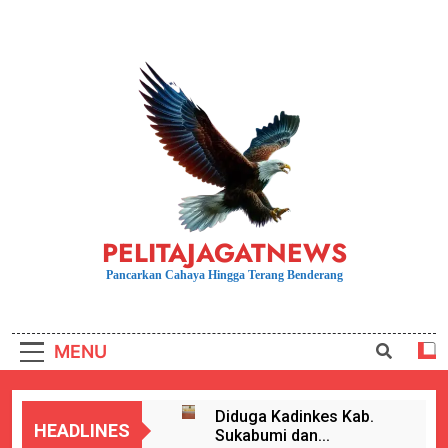
Skip
to
content
PELITAJAGATNEWS
Pancarkan Cahaya Hingga Terang Benderang
MENU
Diduga Kadinkes Kab.
HEADLINES
Sukabumi dan