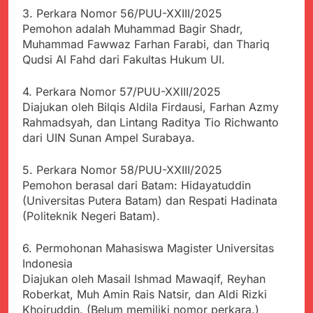
Agustus 6, 2026
Pemkot Sukabumi
3. Perkara Nomor 56/PUU-XXIII/2025
Ribuan Warga Padati
Perkuat Penataan
Pemohon adalah Muhammad Bagir Shadr,
Peringatan Hari ASI
Pedagang dan
Muhammad Fawwaz Farhan Farabi, dan Thariq
Sedunia di Cibadak,
Agustus 6, 2026
Pengelolaan Sampah
PDIP Tegaskan ASI
Qudsi Al Fahd dari Fakultas Hukum UI.
Wujud Kepedulian Polri,
adalah Investasi
Kapolresta Sumenep
Peradaban dan Upaya
Koordinasikan dan
4. Perkara Nomor 57/PUU-XXIII/2025
Agustus 5, 2026
Cegah Stunting
Berangkatkan Empat
Diajukan oleh Bilqis Aldila Firdausi, Farhan Azmy
SMA Negeri Nyalindung
Korban Kebakaran KMP
Rahmadsyah, dan Lintang Raditya Tio Richwanto
Sukabumi Diduga
Mutiara Sentosa 2 ke
Lakukan Pungutan
dari UIN Sunan Ampel Surabaya.
Agustus 4, 2026
Posko Pusat Tg. Perak
melalui Komite Sekolah,
Ketua Umum FSP
Surabaya
Disorot karena Dinilai
Maritim Indonesia
5. Perkara Nomor 58/PUU-XXIII/2025
Bertentangan dengan
Bantah Isu Mogok
Pemohon berasal dari Batam: Hidayatuddin
Agustus 3, 2026
Edaran Disdik Jabar
Nasional TKBM: “Belum
(Universitas Putera Batam) dan Respati Hadinata
Menjelajahi Potensi
Ada Keputusan Resmi”
Alam dan Kehangatan
(Politeknik Negeri Batam).
Gotong Royong di
Agustus 3, 2026
Desa Sukakersa
6. Permohonan Mahasiswa Magister Universitas
Indonesia
Diajukan oleh Masail Ishmad Mawaqif, Reyhan
Roberkat, Muh Amin Rais Natsir, dan Aldi Rizki
Khoiruddin. (Belum memiliki nomor perkara.)