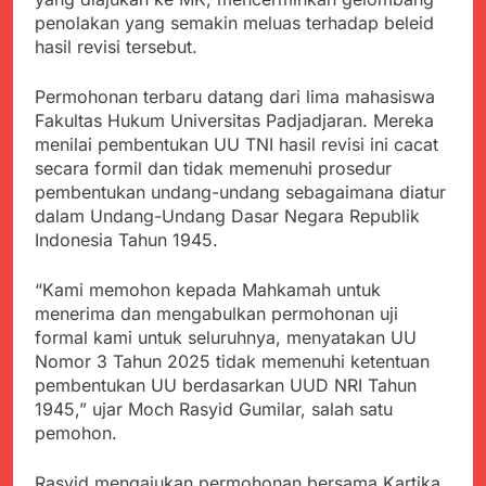
Kabupaten Sukabumi
Satgas Yonif 310/KK
penolakan yang semakin meluas terhadap beleid
Angkat Bicara
Lakukan Pengecatan
Juli 21, 2024
hasil revisi tersebut.
Dan Pembenahan
Kadinkes kab. Sukabumi
Angkat Bicara Terkait
Permohonan terbaru datang dari lima mahasiswa
Dugaan pembelian obat
Juli 21, 2024
Fakultas Hukum Universitas Padjadjaran. Mereka
yang akan Kadaluarsa
Diduga Pembelian Obat
menilai pembentukan UU TNI hasil revisi ini cacat
oleh Puskesmas
oleh Puskesmas di
secara formil dan tidak memenuhi prosedur
Kab. Sukabumi yang
Juli 20, 2024
pembentukan undang-undang sebagaimana diatur
akan Kadaluarsa.
Tunjukan
dalam Undang-Undang Dasar Negara Republik
Perhatiannya, Satgas
Indonesia Tahun 1945.
Yonif 310/KK Berikan
Juli 20, 2024
Bantuan Duka Cita
Polda Jabar Beberkan
“Kami memohon kepada Mahkamah untuk
Perkembangan
menerima dan mengabulkan permohonan uji
Terbaru Kasus Dago
Juli 20, 2024
formal kami untuk seluruhnya, menyatakan UU
Elos
Kejaksaan Negeri Kab
Nomor 3 Tahun 2025 tidak memenuhi ketentuan
Sukabumi didesak usut
pembentukan UU berdasarkan UUD NRI Tahun
Tuntas Dugaan
Juli 19, 2024
1945,” ujar Moch Rasyid Gumilar, salah satu
penyelewengan
Diduga Kuat
pemohon.
Pengadaan Buku Simi
Inspektorat Kab,
Sukabumi
Juli 19, 2024
Rasyid mengajukan permohonan bersama Kartika