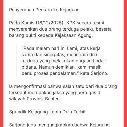
menyalahgunakan
Sambut Tahun Ajaran
Anggaran Thn 2023.
Baru, Satgas Yonif
Penyerahan Perkara ke Kejagung
310/KK Ajak Pelajar
Juli 19, 2024
Bersihkan Lingkungan
Selisih APBD Tahun
Pada Kamis (18/12/2025), KPK secara resmi
Sekolah
2023 Kab.Sukabumi
menyerahkan dua orang terduga pelaku beserta
Sebesar Rp 31 Miliar
Juli 16, 2024
barang bukti kepada Kejaksaan Agung.
Aksi Humanis Polri:
Kapolsek Kebonpedes
“Pada malam hari ini kami, atas kerja
Bantu Lansia dengan
Agustus 7, 2026
sama dan sinergitas, menerima dua
Kursi Roda, Warga Haru
Data Ganda Capai 6
terduga yang melakukan dugaan tindak
dan Bersyukur
Juta, BGN Benahi Basis
pidana. Namun demikian, kami masih
Penerima Program
Agustus 6, 2026
perlu proses pendalaman,” kata Sarjono.
Makan Bergizi Gratis
Zulhas Pastikan SPPG
di Wilayah 3T Tuntas
Ia mengonfirmasi bahwa salah satu dari dua orang
Pekan Ini, Integrasi
Agustus 6, 2026
tersebut merupakan jaksa yang bertugas di
Data MBG Hampir
Bobby Maulana Pastikan
wilayah Provinsi Banten.
Rampung
Kawasan Kuliner Ahmad
Yani Tetap Bersih,
Agustus 6, 2026
Sprindik Kejagung Lebih Dulu Terbit
Pemkot Sukabumi
Ribuan Warga Padati
Perkuat Penataan
Peringatan Hari ASI
Pedagang dan
Sarjono juga mengungkapkan bahwa Kejagung
Sedunia di Cibadak,