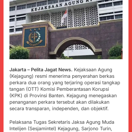
PORSADIN KE 7, SEKDA
ADE SEBUT
Juli 22, 2024
PENYELENGGARAAN
Terungkap Dalang
SANGAT BAIK
Pemasok BHP Alkes ke
Puskesmas-
Juli 22, 2024
Puskesmas se-
Warga Tersenyum
kabupaten Sukabumi
Bahagia Saat Satgas
selama 7 Tahun.
Yonif 310/KK Bagikan
Juli 22, 2024
Puluhan Pakaian
Diduga Kadinkes Kab.
Sukabumi terlibat
dalam pengadaan obat
Juli 22, 2024
Jakarta – Pelita Jagat News.
Kejaksaan Agung
akan kadaluarsa di
Menkes diharap sidak
puskesmas.
(Kejagung) resmi menerima penyerahan berkas
ke Dinkes dan keseluruh
perkara dua orang yang terjaring operasi tangkap
Puskesmas di Kab.
Juli 21, 2024
tangan (OTT) Komisi Pemberantasan Korupsi
Sukabumi terkait
Polres Sumenep
Dugaan beredar nya
(KPK) di Provinsi Banten. Kejagung menegaskan
Ungkap Kasus
Obat obatan Kadaluarsa
penanganan perkara tersebut akan dilakukan
Pencabulan Terhadap
Juli 21, 2024
secara transparan, independen, dan objektif.
Anak
Kisruh terkait Dugaan
Puskesmas beli obat
Pelaksana Tugas Sekretaris Jaksa Agung Muda
akan Kadaluarsa,Ketua
Juli 21, 2024
Intelijen (Sesjamintel) Kejagung, Sarjono Turin,
Komisi 4 DPRD
Perindah Gereja,