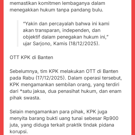
Kabupaten Sukabumi
memastikan komitmen lembaganya dalam
Satgas Yonif 310/KK
Angkat Bicara
menegakkan hukum tanpa pandang bulu.
Lakukan Pengecatan
Juli 21, 2024
Dan Pembenahan
Kadinkes kab. Sukabumi
“Yakin dan percayalah bahwa ini kami
Angkat Bicara Terkait
akan transparan, independen, dan
Dugaan pembelian obat
Juli 21, 2024
yang akan Kadaluarsa
objektif dalam penegakan hukum ini,”
Diduga Pembelian Obat
oleh Puskesmas
ujar Sarjono, Kamis (18/12/2025).
oleh Puskesmas di
Kab. Sukabumi yang
Juli 20, 2024
akan Kadaluarsa.
OTT KPK di Banten
Tunjukan
Perhatiannya, Satgas
Yonif 310/KK Berikan
Sebelumnya, tim KPK melakukan OTT di Banten
Juli 20, 2024
Bantuan Duka Cita
pada Rabu (17/12/2025). Dalam operasi tersebut,
Polda Jabar Beberkan
KPK mengamankan sembilan orang, yang terdiri
Perkembangan
Terbaru Kasus Dago
dari *satu jaksa, dua penasihat hukum, dan enam
Juli 20, 2024
Elos
pihak swasta.
Kejaksaan Negeri Kab
Sukabumi didesak usut
Tuntas Dugaan
Selain mengamankan para pihak, KPK juga
Juli 19, 2024
penyelewengan
menyita barang bukti uang tunai sebesar Rp900
Diduga Kuat
Pengadaan Buku Simi
Inspektorat Kab,
juta, yang diduga terkait praktik tindak pidana
Sukabumi
korupsi.
Juli 19, 2024