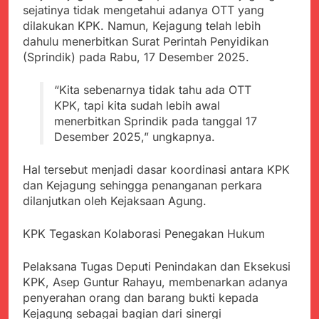
Agustus 6, 2026
Pengelolaan Sampah
sejatinya tidak mengetahui adanya OTT yang
PDIP Tegaskan ASI
Wujud Kepedulian Polri,
adalah Investasi
dilakukan KPK. Namun, Kejagung telah lebih
Kapolresta Sumenep
Peradaban dan Upaya
dahulu menerbitkan Surat Perintah Penyidikan
Koordinasikan dan
Agustus 5, 2026
Cegah Stunting
(Sprindik) pada Rabu, 17 Desember 2025.
Berangkatkan Empat
SMA Negeri Nyalindung
Korban Kebakaran KMP
Sukabumi Diduga
Mutiara Sentosa 2 ke
“Kita sebenarnya tidak tahu ada OTT
Lakukan Pungutan
Agustus 4, 2026
Posko Pusat Tg. Perak
KPK, tapi kita sudah lebih awal
melalui Komite Sekolah,
Ketua Umum FSP
Surabaya
Disorot karena Dinilai
menerbitkan Sprindik pada tanggal 17
Maritim Indonesia
Bertentangan dengan
Desember 2025,” ungkapnya.
Bantah Isu Mogok
Agustus 3, 2026
Edaran Disdik Jabar
Nasional TKBM: “Belum
Menjelajahi Potensi
Ada Keputusan Resmi”
Hal tersebut menjadi dasar koordinasi antara KPK
Alam dan Kehangatan
dan Kejagung sehingga penanganan perkara
Gotong Royong di
Agustus 3, 2026
Desa Sukakersa
dilanjutkan oleh Kejaksaan Agung.
Korban Tenggelam di
Perairan Giligenting
Ditemukan, Polisi
KPK Tegaskan Kolaborasi Penegakan Hukum
Agustus 3, 2026
Pastikan Penanganan
Berjalan Sesuai
Pelaksana Tugas Deputi Penindakan dan Eksekusi
Prosedur
KPK, Asep Guntur Rahayu, membenarkan adanya
penyerahan orang dan barang bukti kepada
Kejagung sebagai bagian dari sinergi