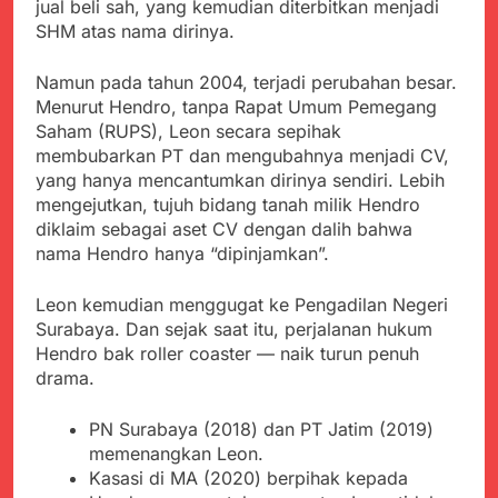
Agustus 6, 2026
jual beli sah, yang kemudian diterbitkan menjadi
Pengelolaan Sampah
PDIP Tegaskan ASI
Wujud Kepedulian Polri,
SHM atas nama dirinya.
adalah Investasi
Kapolresta Sumenep
Peradaban dan Upaya
Koordinasikan dan
Agustus 5, 2026
Cegah Stunting
Namun pada tahun 2004, terjadi perubahan besar.
Berangkatkan Empat
SMA Negeri Nyalindung
Menurut Hendro, tanpa Rapat Umum Pemegang
Korban Kebakaran KMP
Sukabumi Diduga
Saham (RUPS), Leon secara sepihak
Mutiara Sentosa 2 ke
Lakukan Pungutan
Agustus 4, 2026
Posko Pusat Tg. Perak
membubarkan PT dan mengubahnya menjadi CV,
melalui Komite Sekolah,
Ketua Umum FSP
Surabaya
yang hanya mencantumkan dirinya sendiri. Lebih
Disorot karena Dinilai
Maritim Indonesia
mengejutkan, tujuh bidang tanah milik Hendro
Bertentangan dengan
Bantah Isu Mogok
Agustus 3, 2026
Edaran Disdik Jabar
diklaim sebagai aset CV dengan dalih bahwa
Nasional TKBM: “Belum
Menjelajahi Potensi
nama Hendro hanya “dipinjamkan”.
Ada Keputusan Resmi”
Alam dan Kehangatan
Gotong Royong di
Agustus 3, 2026
Leon kemudian menggugat ke Pengadilan Negeri
Desa Sukakersa
Korban Tenggelam di
Surabaya. Dan sejak saat itu, perjalanan hukum
Perairan Giligenting
Hendro bak roller coaster — naik turun penuh
Ditemukan, Polisi
Agustus 3, 2026
drama.
Pastikan Penanganan
Berjalan Sesuai
Prosedur
PN Surabaya (2018) dan PT Jatim (2019)
memenangkan Leon.
Kasasi di MA (2020) berpihak kepada