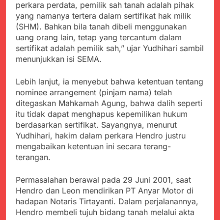
menyalahgunakan
perkara perdata, pemilik sah tanah adalah pihak
Sambut Tahun Ajaran
Anggaran Thn 2023.
Baru, Satgas Yonif
yang namanya tertera dalam sertifikat hak milik
310/KK Ajak Pelajar
(SHM). Bahkan bila tanah dibeli menggunakan
Juli 19, 2024
Bersihkan Lingkungan
uang orang lain, tetap yang tercantum dalam
Selisih APBD Tahun
Sekolah
2023 Kab.Sukabumi
sertifikat adalah pemilik sah,” ujar Yudhihari sambil
Sebesar Rp 31 Miliar
menunjukkan isi SEMA.
Juli 16, 2024
Aksi Humanis Polri:
Kapolsek Kebonpedes
Lebih lanjut, ia menyebut bahwa ketentuan tentang
Bantu Lansia dengan
Agustus 7, 2026
nominee arrangement (pinjam nama) telah
Kursi Roda, Warga Haru
Data Ganda Capai 6
ditegaskan Mahkamah Agung, bahwa dalih seperti
dan Bersyukur
Juta, BGN Benahi Basis
itu tidak dapat menghapus kepemilikan hukum
Penerima Program
Agustus 6, 2026
berdasarkan sertifikat. Sayangnya, menurut
Makan Bergizi Gratis
Zulhas Pastikan SPPG
Yudhihari, hakim dalam perkara Hendro justru
di Wilayah 3T Tuntas
mengabaikan ketentuan ini secara terang-
Pekan Ini, Integrasi
Agustus 6, 2026
terangan.
Data MBG Hampir
Bobby Maulana Pastikan
Rampung
Kawasan Kuliner Ahmad
Permasalahan berawal pada 29 Juni 2001, saat
Yani Tetap Bersih,
Agustus 6, 2026
Hendro dan Leon mendirikan PT Anyar Motor di
Pemkot Sukabumi
Ribuan Warga Padati
hadapan Notaris Tirtayanti. Dalam perjalanannya,
Perkuat Penataan
Peringatan Hari ASI
Hendro membeli tujuh bidang tanah melalui akta
Pedagang dan
Sedunia di Cibadak,