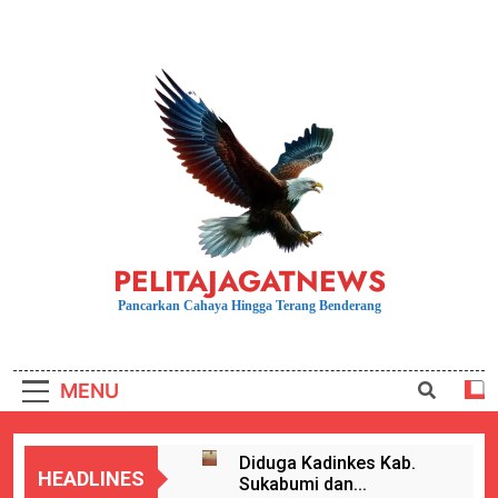
Skip
to
content
PELITAJAGATNEWS
Pancarkan Cahaya Hingga Terang Benderang
MENU
Diduga Kadinkes Kab.
HEADLINES
Sukabumi dan