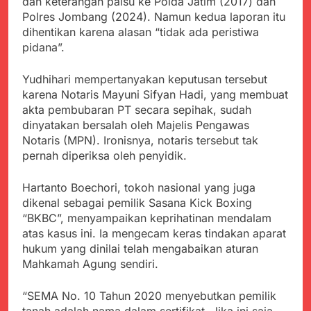
dan keterangan palsu ke Polda Jatim (2017) dan
Polres Jombang (2024). Namun kedua laporan itu
dihentikan karena alasan “tidak ada peristiwa
pidana”.
Yudhihari mempertanyakan keputusan tersebut
karena Notaris Mayuni Sifyan Hadi, yang membuat
akta pembubaran PT secara sepihak, sudah
dinyatakan bersalah oleh Majelis Pengawas
Notaris (MPN). Ironisnya, notaris tersebut tak
pernah diperiksa oleh penyidik.
Hartanto Boechori, tokoh nasional yang juga
dikenal sebagai pemilik Sasana Kick Boxing
“BKBC”, menyampaikan keprihatinan mendalam
atas kasus ini. Ia mengecam keras tindakan aparat
hukum yang dinilai telah mengabaikan aturan
Mahkamah Agung sendiri.
“SEMA No. 10 Tahun 2020 menyebutkan pemilik
tanah adalah nama dalam sertifikat. Jika ini saja