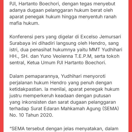
Kabupaten Sukabumi
PJI, Hartanto Boechori, dengan tegas menyebut
Satgas Yonif 310/KK
Angkat Bicara
adanya dugaan pelanggaran hukum berat oleh
Lakukan Pengecatan
Juli 21, 2024
Dan Pembenahan
aparat penegak hukum hingga menyentuh ranah
Kadinkes kab. Sukabumi
mafia hukum.
Angkat Bicara Terkait
Dugaan pembelian obat
Juli 21, 2024
yang akan Kadaluarsa
Konferensi pers yang digelar di Excelso Jemursari
Diduga Pembelian Obat
oleh Puskesmas
Surabaya ini dihadiri langsung oleh Hendro, sang
oleh Puskesmas di
Kab. Sukabumi yang
istri, dua penasihat hukumnya yaitu MMT Yudhihari
Juli 20, 2024
akan Kadaluarsa.
HH., SH. dan Yuno Veolenna T.E.P.M, serta tokoh
Tunjukan
sentral, Ketua Umum PJI Hartanto Boechori.
Perhatiannya, Satgas
Yonif 310/KK Berikan
Juli 20, 2024
Bantuan Duka Cita
Dalam pemaparannya, Yudhihari menyoroti
Polda Jabar Beberkan
perjalanan hukum Hendro yang penuh dengan
Perkembangan
Terbaru Kasus Dago
ketidakpastian. Ia menilai, aparat penegak hukum
Juli 20, 2024
Elos
justru memperkeruh keadaan dengan putusan
Kejaksaan Negeri Kab
yang inkonsisten dan sarat dugaan pelanggaran
Sukabumi didesak usut
Tuntas Dugaan
terhadap Surat Edaran Mahkamah Agung (SEMA)
Juli 19, 2024
penyelewengan
No. 10 Tahun 2020.
Diduga Kuat
Pengadaan Buku Simi
Inspektorat Kab,
Sukabumi
“SEMA tersebut dengan jelas menyatakan, dalam
Juli 19, 2024