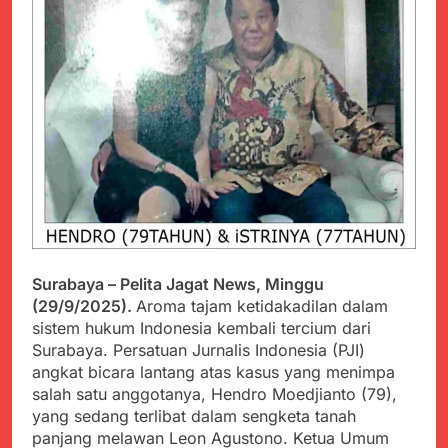
PORSADIN KE 7, SEKDA
ADE SEBUT
Juli 22, 2024
PENYELENGGARAAN
Terungkap Dalang
SANGAT BAIK
Pemasok BHP Alkes ke
Puskesmas-
Juli 22, 2024
Puskesmas se-
Warga Tersenyum
kabupaten Sukabumi
Bahagia Saat Satgas
selama 7 Tahun.
Yonif 310/KK Bagikan
Juli 22, 2024
Puluhan Pakaian
Diduga Kadinkes Kab.
Sukabumi terlibat
dalam pengadaan obat
Juli 22, 2024
akan kadaluarsa di
Menkes diharap sidak
puskesmas.
ke Dinkes dan keseluruh
Surabaya – Pelita Jagat News, Minggu
Puskesmas di Kab.
Juli 21, 2024
Sukabumi terkait
(29/9/2025).
Aroma tajam ketidakadilan dalam
Polres Sumenep
Dugaan beredar nya
sistem hukum Indonesia kembali tercium dari
Ungkap Kasus
Obat obatan Kadaluarsa
Surabaya. Persatuan Jurnalis Indonesia (PJI)
Pencabulan Terhadap
Juli 21, 2024
Anak
angkat bicara lantang atas kasus yang menimpa
Kisruh terkait Dugaan
salah satu anggotanya, Hendro Moedjianto (79),
Puskesmas beli obat
yang sedang terlibat dalam sengketa tanah
akan Kadaluarsa,Ketua
Juli 21, 2024
Komisi 4 DPRD
panjang melawan Leon Agustono. Ketua Umum
Perindah Gereja,