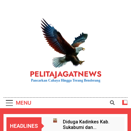
Skip
to
content
PELITAJAGATNEWS
Pancarkan Cahaya Hingga Terang Benderang
MENU
Diduga Kadinkes Kab.
HEADLINES
Sukabumi dan