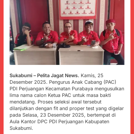
PORSADIN KE 7, SEKDA
ADE SEBUT
Juli 22, 2024
PENYELENGGARAAN
Terungkap Dalang
SANGAT BAIK
Pemasok BHP Alkes ke
Puskesmas-
Juli 22, 2024
Puskesmas se-
Warga Tersenyum
kabupaten Sukabumi
Bahagia Saat Satgas
selama 7 Tahun.
Yonif 310/KK Bagikan
Juli 22, 2024
Puluhan Pakaian
Diduga Kadinkes Kab.
Sukabumi terlibat
dalam pengadaan obat
Juli 22, 2024
akan kadaluarsa di
Menkes diharap sidak
Sukabumi – Pelita Jagat News.
Kamis, 25
puskesmas.
ke Dinkes dan keseluruh
Desember 2025. Pengurus Anak Cabang (PAC)
Puskesmas di Kab.
Juli 21, 2024
PDI Perjuangan Kecamatan Purabaya mengusulkan
Sukabumi terkait
Polres Sumenep
lima nama calon Ketua PAC untuk masa bakti
Dugaan beredar nya
Ungkap Kasus
mendatang. Proses seleksi awal tersebut
Obat obatan Kadaluarsa
Pencabulan Terhadap
Juli 21, 2024
dilanjutkan dengan fit and proper test yang digelar
Anak
Kisruh terkait Dugaan
pada Selasa, 23 Desember 2025, bertempat di
Puskesmas beli obat
Aula Kantor DPC PDI Perjuangan Kabupaten
akan Kadaluarsa,Ketua
Juli 21, 2024
Sukabumi.
Komisi 4 DPRD
Perindah Gereja,