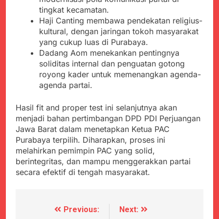
Agustus 6, 2026
Pengelolaan Sampah
PDIP Tegaskan ASI
tingkat kecamatan.
Wujud Kepedulian Polri,
adalah Investasi
Haji Canting membawa pendekatan religius-
Kapolresta Sumenep
Peradaban dan Upaya
Koordinasikan dan
kultural, dengan jaringan tokoh masyarakat
Agustus 5, 2026
Cegah Stunting
Berangkatkan Empat
yang cukup luas di Purabaya.
SMA Negeri Nyalindung
Korban Kebakaran KMP
Dadang Aom menekankan pentingnya
Sukabumi Diduga
Mutiara Sentosa 2 ke
Lakukan Pungutan
soliditas internal dan penguatan gotong
Agustus 4, 2026
Posko Pusat Tg. Perak
melalui Komite Sekolah,
royong kader untuk memenangkan agenda-
Ketua Umum FSP
Surabaya
Disorot karena Dinilai
agenda partai.
Maritim Indonesia
Bertentangan dengan
Bantah Isu Mogok
Agustus 3, 2026
Edaran Disdik Jabar
Nasional TKBM: “Belum
Hasil fit and proper test ini selanjutnya akan
Menjelajahi Potensi
Ada Keputusan Resmi”
menjadi bahan pertimbangan DPD PDI Perjuangan
Alam dan Kehangatan
Gotong Royong di
Jawa Barat dalam menetapkan Ketua PAC
Agustus 3, 2026
Desa Sukakersa
Purabaya terpilih. Diharapkan, proses ini
Korban Tenggelam di
melahirkan pemimpin PAC yang solid,
Perairan Giligenting
Ditemukan, Polisi
berintegritas, dan mampu menggerakkan partai
Agustus 3, 2026
Pastikan Penanganan
secara efektif di tengah masyarakat.
Berjalan Sesuai
Prosedur
Previous:
Next:
Navigasi