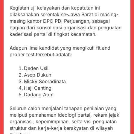
Kabupaten Sukabumi
Satgas Yonif 310/KK
Kegiatan uji kelayakan dan kepatutan ini
Angkat Bicara
Lakukan Pengecatan
Juli 21, 2024
dilaksanakan serentak se-Jawa Barat di masing-
Dan Pembenahan
Kadinkes kab. Sukabumi
masing kantor DPC PDI Perjuangan, sebagai
Angkat Bicara Terkait
bagian dari konsolidasi organisasi dan penguatan
Dugaan pembelian obat
Juli 21, 2024
kaderisasi partai di tingkat kecamatan.
yang akan Kadaluarsa
Diduga Pembelian Obat
oleh Puskesmas
oleh Puskesmas di
Adapun lima kandidat yang mengikuti fit and
Kab. Sukabumi yang
Juli 20, 2024
proper test tersebut adalah:
akan Kadaluarsa.
Tunjukan
Perhatiannya, Satgas
Deden Usil
Yonif 310/KK Berikan
Juli 20, 2024
Asep Dukun
Bantuan Duka Cita
Polda Jabar Beberkan
Micky Soeradinata
Perkembangan
Haji Canting
Terbaru Kasus Dago
Juli 20, 2024
Dadang Aom
Elos
Kejaksaan Negeri Kab
Sukabumi didesak usut
Seluruh calon menjalani tahapan penilaian yang
Tuntas Dugaan
Juli 19, 2024
meliputi pemahaman ideologi partai, rekam jejak
penyelewengan
Diduga Kuat
Pengadaan Buku Simi
organisasi, kepemimpinan, serta visi penguatan
Inspektorat Kab,
struktur dan kerja-kerja kerakyatan di wilayah
Sukabumi
Juli 19, 2024