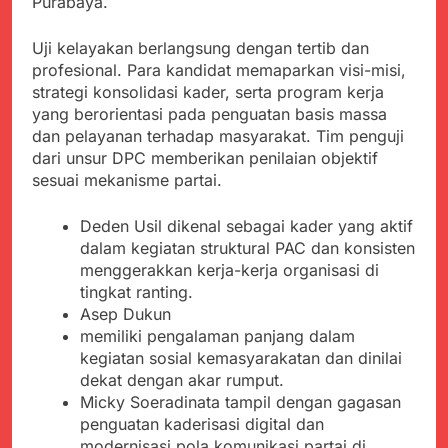
Purabaya.
menyalahgunakan
Sambut Tahun Ajaran
Anggaran Thn 2023.
Baru, Satgas Yonif
Uji kelayakan berlangsung dengan tertib dan
310/KK Ajak Pelajar
Juli 19, 2024
Bersihkan Lingkungan
profesional. Para kandidat memaparkan visi-misi,
Selisih APBD Tahun
Sekolah
strategi konsolidasi kader, serta program kerja
2023 Kab.Sukabumi
yang berorientasi pada penguatan basis massa
Sebesar Rp 31 Miliar
Juli 16, 2024
dan pelayanan terhadap masyarakat. Tim penguji
Aksi Humanis Polri:
dari unsur DPC memberikan penilaian objektif
Kapolsek Kebonpedes
sesuai mekanisme partai.
Bantu Lansia dengan
Agustus 7, 2026
Kursi Roda, Warga Haru
Data Ganda Capai 6
dan Bersyukur
Deden Usil dikenal sebagai kader yang aktif
Juta, BGN Benahi Basis
Penerima Program
dalam kegiatan struktural PAC dan konsisten
Agustus 6, 2026
Makan Bergizi Gratis
menggerakkan kerja-kerja organisasi di
Zulhas Pastikan SPPG
tingkat ranting.
di Wilayah 3T Tuntas
Pekan Ini, Integrasi
Asep Dukun
Agustus 6, 2026
Data MBG Hampir
memiliki pengalaman panjang dalam
Bobby Maulana Pastikan
Rampung
kegiatan sosial kemasyarakatan dan dinilai
Kawasan Kuliner Ahmad
Yani Tetap Bersih,
dekat dengan akar rumput.
Agustus 6, 2026
Pemkot Sukabumi
Micky Soeradinata tampil dengan gagasan
Ribuan Warga Padati
Perkuat Penataan
penguatan kaderisasi digital dan
Peringatan Hari ASI
Pedagang dan
Sedunia di Cibadak,
modernisasi pola komunikasi partai di