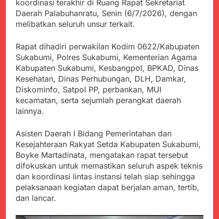
koordinasi terakhir di Ruang Rapat Sekretariat
Kabupaten Sukabumi
Satgas Yonif 310/KK
Angkat Bicara
Daerah Palabuhanratu, Senin (6/7/2026), dengan
Lakukan Pengecatan
Juli 21, 2024
melibatkan seluruh unsur terkait.
Dan Pembenahan
Kadinkes kab. Sukabumi
Angkat Bicara Terkait
Rapat dihadiri perwakilan Kodim 0622/Kabupaten
Dugaan pembelian obat
Juli 21, 2024
Sukabumi, Polres Sukabumi, Kementerian Agama
yang akan Kadaluarsa
Diduga Pembelian Obat
Kabupaten Sukabumi, Kesbangpol, BPKAD, Dinas
oleh Puskesmas
oleh Puskesmas di
Kesehatan, Dinas Perhubungan, DLH, Damkar,
Kab. Sukabumi yang
Juli 20, 2024
Diskominfo, Satpol PP, perbankan, MUI
akan Kadaluarsa.
Tunjukan
kecamatan, serta sejumlah perangkat daerah
Perhatiannya, Satgas
lainnya.
Yonif 310/KK Berikan
Juli 20, 2024
Bantuan Duka Cita
Polda Jabar Beberkan
Asisten Daerah I Bidang Pemerintahan dan
Perkembangan
Kesejahteraan Rakyat Setda Kabupaten Sukabumi,
Terbaru Kasus Dago
Juli 20, 2024
Boyke Martadinata, mengatakan rapat tersebut
Elos
Kejaksaan Negeri Kab
difokuskan untuk memastikan seluruh aspek teknis
Sukabumi didesak usut
dan koordinasi lintas instansi telah siap sehingga
Tuntas Dugaan
Juli 19, 2024
pelaksanaan kegiatan dapat berjalan aman, tertib,
penyelewengan
Diduga Kuat
Pengadaan Buku Simi
dan lancar.
Inspektorat Kab,
Sukabumi
Juli 19, 2024