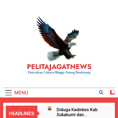
Skip
to
content
PELITAJAGATNEWS
Pancarkan Cahaya Hingga Terang Benderang
MENU
Diduga Kadinkes Kab.
HEADLINES
Sukabumi dan