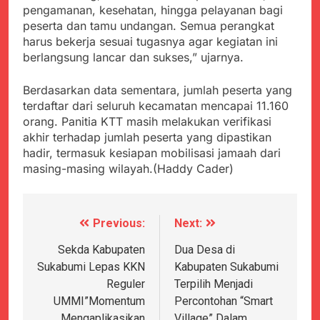
Agustus 5, 2026
Cegah Stunting
pengamanan, kesehatan, hingga pelayanan bagi
Berangkatkan Empat
SMA Negeri Nyalindung
Korban Kebakaran KMP
peserta dan tamu undangan. Semua perangkat
Sukabumi Diduga
Mutiara Sentosa 2 ke
harus bekerja sesuai tugasnya agar kegiatan ini
Lakukan Pungutan
Agustus 4, 2026
Posko Pusat Tg. Perak
berlangsung lancar dan sukses,” ujarnya.
melalui Komite Sekolah,
Ketua Umum FSP
Surabaya
Disorot karena Dinilai
Maritim Indonesia
Bertentangan dengan
Berdasarkan data sementara, jumlah peserta yang
Bantah Isu Mogok
Agustus 3, 2026
Edaran Disdik Jabar
terdaftar dari seluruh kecamatan mencapai 11.160
Nasional TKBM: “Belum
Menjelajahi Potensi
Ada Keputusan Resmi”
orang. Panitia KTT masih melakukan verifikasi
Alam dan Kehangatan
akhir terhadap jumlah peserta yang dipastikan
Gotong Royong di
Agustus 3, 2026
hadir, termasuk kesiapan mobilisasi jamaah dari
Desa Sukakersa
Korban Tenggelam di
masing-masing wilayah.(Haddy Cader)
Perairan Giligenting
Ditemukan, Polisi
Agustus 3, 2026
Pastikan Penanganan
Kapolresta Sumenep
Berjalan Sesuai
Sambut Kedatangan
Previous:
Next:
Navigasi
Prosedur
Korban Evakuasi KM
Agustus 3, 2026
Mutiara Sentosa 2 di
pos
Sekda Kabupaten
Dua Desa di
Pelabuhan Kalianget
Sukabumi Lepas KKN
Kabupaten Sukabumi
Reguler
Terpilih Menjadi
UMMI”Momentum
Percontohan “Smart
Mengaplikasikan
Village” Dalam