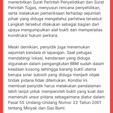
Agustus 5, 2026
Cegah Stunting
menerbitkan Surat Perintah Penyelidikan dan Surat
Berangkatkan Empat
SMA Negeri Nyalindung
Perintah Tugas, menyusun rencana penyelidikan,
Korban Kebakaran KMP
Sukabumi Diduga
serta melakukan pemeriksaan terhadap sejumlah
Mutiara Sentosa 2 ke
Lakukan Pungutan
Agustus 4, 2026
Posko Pusat Tg. Perak
pihak yang diduga mengetahui peristiwa tersebut.
melalui Komite Sekolah,
Ketua Umum FSP
Surabaya
Langkah tersebut dilakukan sebagai bagian dari
Disorot karena Dinilai
Maritim Indonesia
upaya mengumpulkan alat bukti dan memperjelas
Bertentangan dengan
Bantah Isu Mogok
Agustus 3, 2026
Edaran Disdik Jabar
konstruksi hukum perkara.
Nasional TKBM: “Belum
Menjelajahi Potensi
Ada Keputusan Resmi”
Alam dan Kehangatan
Meski demikian, penyidik juga menemukan
Gotong Royong di
Agustus 3, 2026
sejumlah kendala di lapangan. Saat petugas
Desa Sukakersa
Korban Tenggelam di
mendatangi lokasi, kendaraan yang diduga
Perairan Giligenting
digunakan dalam pengangkutan BBM sudah dalam
Ditemukan, Polisi
Agustus 3, 2026
keadaan kosong sehingga barang bukti utama
Pastikan Penanganan
Kapolresta Sumenep
berupa solar subsidi yang diduga menjadi objek
Berjalan Sesuai
Sambut Kedatangan
tindak pidana tidak ditemukan. Kondisi ini
Prosedur
Korban Evakuasi KM
Agustus 3, 2026
membuat penyidik harus melakukan pendalaman
Mutiara Sentosa 2 di
lebih lanjut untuk memperoleh bukti yang kuat dan
Pelabuhan Kalianget
memenuhi unsur pidana sebagaimana diatur dalam
Pasal 55 Undang-Undang Nomor 22 Tahun 2001
tentang Minyak dan Gas Bumi.