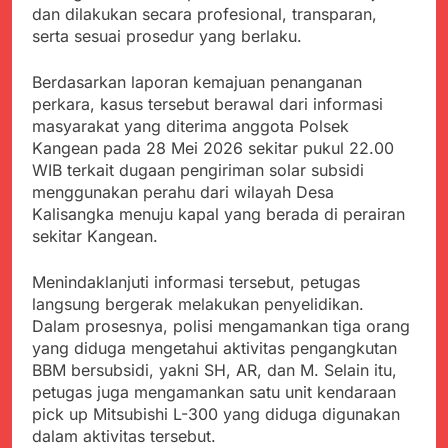
Kabupaten Sukabumi
dan dilakukan secara profesional, transparan,
Satgas Yonif 310/KK
Angkat Bicara
Lakukan Pengecatan
serta sesuai prosedur yang berlaku.
Juli 21, 2024
Dan Pembenahan
Kadinkes kab. Sukabumi
Berdasarkan laporan kemajuan penanganan
Angkat Bicara Terkait
Dugaan pembelian obat
perkara, kasus tersebut berawal dari informasi
Juli 21, 2024
yang akan Kadaluarsa
masyarakat yang diterima anggota Polsek
Diduga Pembelian Obat
oleh Puskesmas
Kangean pada 28 Mei 2026 sekitar pukul 22.00
oleh Puskesmas di
Kab. Sukabumi yang
WIB terkait dugaan pengiriman solar subsidi
Juli 20, 2024
akan Kadaluarsa.
menggunakan perahu dari wilayah Desa
Tunjukan
Kalisangka menuju kapal yang berada di perairan
Perhatiannya, Satgas
Yonif 310/KK Berikan
sekitar Kangean.
Juli 20, 2024
Bantuan Duka Cita
Polda Jabar Beberkan
Perkembangan
Menindaklanjuti informasi tersebut, petugas
Terbaru Kasus Dago
langsung bergerak melakukan penyelidikan.
Juli 20, 2024
Elos
Dalam prosesnya, polisi mengamankan tiga orang
Kejaksaan Negeri Kab
Sukabumi didesak usut
yang diduga mengetahui aktivitas pengangkutan
Tuntas Dugaan
BBM bersubsidi, yakni SH, AR, dan M. Selain itu,
Juli 19, 2024
penyelewengan
petugas juga mengamankan satu unit kendaraan
Diduga Kuat
Pengadaan Buku Simi
Inspektorat Kab,
pick up Mitsubishi L-300 yang diduga digunakan
Sukabumi
dalam aktivitas tersebut.
Juli 19, 2024