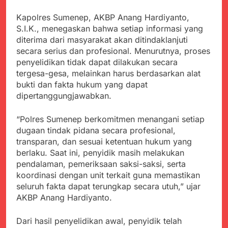
menyalahgunakan
Sambut Tahun Ajaran
Anggaran Thn 2023.
Baru, Satgas Yonif
Kapolres Sumenep, AKBP Anang Hardiyanto,
310/KK Ajak Pelajar
Juli 19, 2024
S.I.K., menegaskan bahwa setiap informasi yang
Bersihkan Lingkungan
Selisih APBD Tahun
diterima dari masyarakat akan ditindaklanjuti
Sekolah
2023 Kab.Sukabumi
secara serius dan profesional. Menurutnya, proses
Sebesar Rp 31 Miliar
Juli 16, 2024
penyelidikan tidak dapat dilakukan secara
Data Ganda Capai 6
tergesa-gesa, melainkan harus berdasarkan alat
Juta, BGN Benahi Basis
bukti dan fakta hukum yang dapat
Penerima Program
Agustus 6, 2026
dipertanggungjawabkan.
Makan Bergizi Gratis
Zulhas Pastikan SPPG
di Wilayah 3T Tuntas
“Polres Sumenep berkomitmen menangani setiap
Pekan Ini, Integrasi
Agustus 6, 2026
dugaan tindak pidana secara profesional,
Data MBG Hampir
Bobby Maulana Pastikan
transparan, dan sesuai ketentuan hukum yang
Rampung
Kawasan Kuliner Ahmad
berlaku. Saat ini, penyidik masih melakukan
Yani Tetap Bersih,
Agustus 6, 2026
pendalaman, pemeriksaan saksi-saksi, serta
Pemkot Sukabumi
Ribuan Warga Padati
koordinasi dengan unit terkait guna memastikan
Perkuat Penataan
Peringatan Hari ASI
seluruh fakta dapat terungkap secara utuh,” ujar
Pedagang dan
Sedunia di Cibadak,
Agustus 6, 2026
AKBP Anang Hardiyanto.
Pengelolaan Sampah
PDIP Tegaskan ASI
Wujud Kepedulian Polri,
adalah Investasi
Kapolresta Sumenep
Dari hasil penyelidikan awal, penyidik telah
Peradaban dan Upaya
Koordinasikan dan