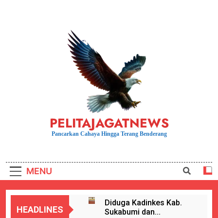
Skip
to
content
PELITAJAGATNEWS
Pancarkan Cahaya Hingga Terang Benderang
MENU
Diduga Kadinkes Kab.
HEADLINES
Sukabumi dan