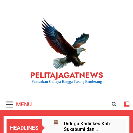
Skip
to
content
PELITAJAGATNEWS
Pancarkan Cahaya Hingga Terang Benderang
MENU
Diduga Kadinkes Kab.
HEADLINES
Sukabumi dan