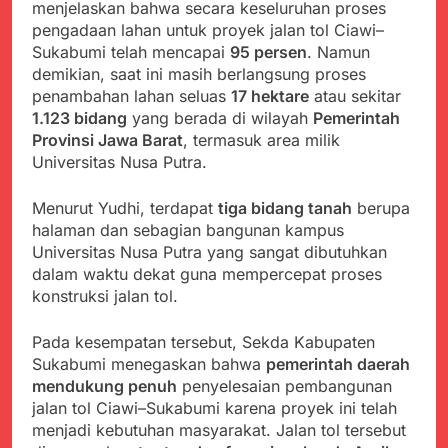
menyalahgunakan
menjelaskan bahwa secara keseluruhan proses
Sambut Tahun Ajaran
Anggaran Thn 2023.
Baru, Satgas Yonif
pengadaan lahan untuk proyek jalan tol Ciawi–
310/KK Ajak Pelajar
Sukabumi telah mencapai
95 persen
. Namun
Juli 19, 2024
Bersihkan Lingkungan
demikian, saat ini masih berlangsung proses
Selisih APBD Tahun
Sekolah
2023 Kab.Sukabumi
penambahan lahan seluas
17 hektare
atau sekitar
Sebesar Rp 31 Miliar
1.123 bidang
yang berada di wilayah
Pemerintah
Juli 16, 2024
Provinsi Jawa Barat
, termasuk area milik
PPPK Paruh Waktu
Buru Resmi Diangkat,
Universitas Nusa Putra.
Aam Purnama
Agustus 10, 2026
Sampaikan Selamat
Menurut Yudhi, terdapat
tiga bidang tanah
berupa
Ijazah Diduga Ditahan
Hingga 9 Tahun, Alumni
halaman dan sebagian bangunan kampus
SMK ATTAUFIQIYYAH
Universitas Nusa Putra yang sangat dibutuhkan
Agustus 10, 2026
Minta Dinas Pendidikan
dalam waktu dekat guna mempercepat proses
327 Pejabat
Turun Tangan
Administrator dan
konstruksi jalan tol.
Pengawas Dilantik,
Agustus 10, 2026
Bupati Sukabumi
Jaga Keamanan
Pada kesempatan tersebut, Sekda Kabupaten
Tekankan Integritas dan
Lingkungan Sekolah,
Sukabumi menegaskan bahwa
pemerintah daerah
Kualitas Pelayanan
Aiptu Sujarwo Beri
Agustus 10, 2026
mendukung penuh
penyelesaian pembangunan
Publik
Edukasi Kamtibmas
Ketua DPD JWI
jalan tol Ciawi–Sukabumi karena proyek ini telah
kepada Siswa SDN
Sukabumi Raya
menjadi kebutuhan masyarakat. Jalan tol tersebut
Cipriangan
Ingatkan Pentingnya