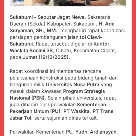
Kabupaten Sukabumi
Satgas Yonif 310/KK
Angkat Bicara
Lakukan Pengecatan
Juli 21, 2024
Dan Pembenahan
Sukabumi – Seputar Jagat News.
Sekretaris
Kadinkes kab. Sukabumi
Daerah (Sekda) Kabupaten Sukabumi,
H. Ade
Angkat Bicara Terkait
Suryaman, SH., MM.
, menghadiri rapat koordinasi
Dugaan pembelian obat
Juli 21, 2024
yang akan Kadaluarsa
persiapan pembangunan
jalan tol Ciawi–
Diduga Pembelian Obat
oleh Puskesmas
Sukabumi
. Rapat tersebut digelar di
Kantor
oleh Puskesmas di
Waskita Bocimi 3B
, Cibatu, Kecamatan Cisaat,
Kab. Sukabumi yang
Juli 20, 2024
akan Kadaluarsa.
pada
Jumat (19/12/2025)
.
Tunjukan
Perhatiannya, Satgas
Yonif 310/KK Berikan
Rapat koordinasi ini membahas rencana
Juli 20, 2024
Bantuan Duka Cita
pelaksanaan konstruksi pada bidang tanah dan
Polda Jabar Beberkan
bangunan milik
Universitas Nusa Putra
yang
Perkembangan
Terbaru Kasus Dago
masuk dalam kawasan
Program Strategis
Juli 20, 2024
Elos
Nasional (PSN)
. Selain pihak universitas, rapat
Kejaksaan Negeri Kab
juga dihadiri oleh perwakilan
Kementerian
Sukabumi didesak usut
Tuntas Dugaan
Pekerjaan Umum (PU)
,
PT Waskita
,
PT Trans
Juli 19, 2024
penyelewengan
Jabar Tol
, serta sejumlah dinas terkait.
Diduga Kuat
Pengadaan Buku Simi
Inspektorat Kab,
Sukabumi
Perwakilan Kementerian PU,
Yudhi Ardiansyah
,
Juli 19, 2024