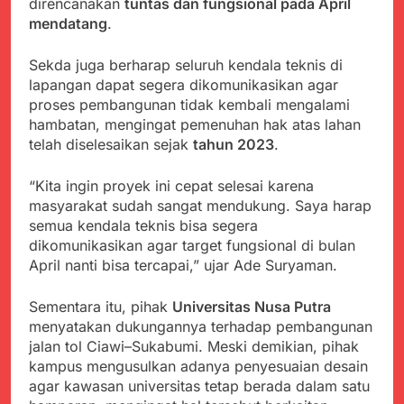
Agustus 8, 2026
direncanakan
tuntas dan fungsional pada April
Verifikasi Isu Dugaan
Aksi Humanis Polri:
mendatang
.
terhadap Kepala KUA
Kapolsek Kebonpedes
Pabuaran
Bantu Lansia dengan
Agustus 7, 2026
Sekda juga berharap seluruh kendala teknis di
Kursi Roda, Warga Haru
Data Ganda Capai 6
lapangan dapat segera dikomunikasikan agar
dan Bersyukur
Juta, BGN Benahi Basis
proses pembangunan tidak kembali mengalami
Penerima Program
Agustus 6, 2026
hambatan, mengingat pemenuhan hak atas lahan
Makan Bergizi Gratis
Zulhas Pastikan SPPG
telah diselesaikan sejak
tahun 2023
.
di Wilayah 3T Tuntas
Pekan Ini, Integrasi
Agustus 6, 2026
“Kita ingin proyek ini cepat selesai karena
Data MBG Hampir
Bobby Maulana Pastikan
masyarakat sudah sangat mendukung. Saya harap
Rampung
Kawasan Kuliner Ahmad
semua kendala teknis bisa segera
Yani Tetap Bersih,
Agustus 6, 2026
dikomunikasikan agar target fungsional di bulan
Pemkot Sukabumi
Ribuan Warga Padati
April nanti bisa tercapai,” ujar Ade Suryaman.
Perkuat Penataan
Peringatan Hari ASI
Pedagang dan
Sedunia di Cibadak,
Agustus 6, 2026
Pengelolaan Sampah
Sementara itu, pihak
Universitas Nusa Putra
PDIP Tegaskan ASI
menyatakan dukungannya terhadap pembangunan
adalah Investasi
Peradaban dan Upaya
jalan tol Ciawi–Sukabumi. Meski demikian, pihak
Cegah Stunting
kampus mengusulkan adanya penyesuaian desain
agar kawasan universitas tetap berada dalam satu