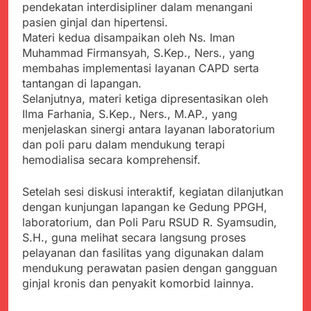
menyalahgunakan
pendekatan interdisipliner dalam menangani
Sambut Tahun Ajaran
Anggaran Thn 2023.
Baru, Satgas Yonif
pasien ginjal dan hipertensi.
310/KK Ajak Pelajar
Materi kedua disampaikan oleh Ns. Iman
Juli 19, 2024
Bersihkan Lingkungan
Muhammad Firmansyah, S.Kep., Ners., yang
Selisih APBD Tahun
Sekolah
2023 Kab.Sukabumi
membahas implementasi layanan CAPD serta
Sebesar Rp 31 Miliar
tantangan di lapangan.
Juli 16, 2024
Selanjutnya, materi ketiga dipresentasikan oleh
Ketua DPD JWI
Sukabumi Raya
Ilma Farhania, S.Kep., Ners., M.AP., yang
Ingatkan Pentingnya
menjelaskan sinergi antara layanan laboratorium
Agustus 8, 2026
Verifikasi Isu Dugaan
dan poli paru dalam mendukung terapi
Aksi Humanis Polri:
terhadap Kepala KUA
Kapolsek Kebonpedes
hemodialisa secara komprehensif.
Pabuaran
Bantu Lansia dengan
Agustus 7, 2026
Kursi Roda, Warga Haru
Data Ganda Capai 6
Setelah sesi diskusi interaktif, kegiatan dilanjutkan
dan Bersyukur
Juta, BGN Benahi Basis
dengan kunjungan lapangan ke Gedung PPGH,
Penerima Program
Agustus 6, 2026
laboratorium, dan Poli Paru RSUD R. Syamsudin,
Makan Bergizi Gratis
Zulhas Pastikan SPPG
S.H., guna melihat secara langsung proses
di Wilayah 3T Tuntas
pelayanan dan fasilitas yang digunakan dalam
Pekan Ini, Integrasi
Agustus 6, 2026
mendukung perawatan pasien dengan gangguan
Data MBG Hampir
Bobby Maulana Pastikan
ginjal kronis dan penyakit komorbid lainnya.
Rampung
Kawasan Kuliner Ahmad
Yani Tetap Bersih,