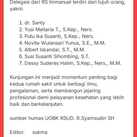
Agustus 6, 2026
Delegasi dari RS Immanuel terdiri dari tujuh orang,
Pemkot Sukabumi
Ribuan Warga Padati
yakni:
Perkuat Penataan
Peringatan Hari ASI
Pedagang dan
Sedunia di Cibadak,
Agustus 6, 2026
Pengelolaan Sampah
dr. Santy
PDIP Tegaskan ASI
Wujud Kepedulian Polri,
Yusi Meitaria T., S.Kep., Ners.
adalah Investasi
Kapolresta Sumenep
Putu Ika Susanti, S.Kep., Ners.
Peradaban dan Upaya
Koordinasikan dan
Agustus 5, 2026
Cegah Stunting
Novita Wulansari Yunus, S.E., M.M.
Berangkatkan Empat
SMA Negeri Nyalindung
Albert Iskandar, S.T., M.M.
Korban Kebakaran KMP
Sukabumi Diduga
Susi Susanti Sihombing, S.T.
Mutiara Sentosa 2 ke
Lakukan Pungutan
Agustus 4, 2026
Posko Pusat Tg. Perak
Dessy Suderes Halim, S.Kep., Ners., M.M.
melalui Komite Sekolah,
Ketua Umum FSP
Surabaya
Disorot karena Dinilai
Maritim Indonesia
Kunjungan ini menjadi momentum penting bagi
Bertentangan dengan
Bantah Isu Mogok
Agustus 3, 2026
Edaran Disdik Jabar
kedua rumah sakit untuk berbagi ilmu,
Nasional TKBM: “Belum
Menjelajahi Potensi
pengalaman, serta membangun jejaring
Ada Keputusan Resmi”
Alam dan Kehangatan
profesional demi pelayanan kesehatan yang lebih
Gotong Royong di
Agustus 3, 2026
baik dan berkelanjutan.
Desa Sukakersa
sumber humas UOBK RSUD. R.Syamsudin SH
Editor. sukma