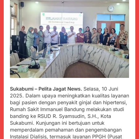
PORSADIN KE 7, SEKDA
ADE SEBUT
Juli 22, 2024
PENYELENGGARAAN
Terungkap Dalang
SANGAT BAIK
Pemasok BHP Alkes ke
Puskesmas-
Juli 22, 2024
Puskesmas se-
Warga Tersenyum
kabupaten Sukabumi
Bahagia Saat Satgas
selama 7 Tahun.
Yonif 310/KK Bagikan
Juli 22, 2024
Puluhan Pakaian
Diduga Kadinkes Kab.
Sukabumi terlibat
dalam pengadaan obat
Juli 22, 2024
akan kadaluarsa di
Menkes diharap sidak
puskesmas.
ke Dinkes dan keseluruh
Puskesmas di Kab.
Sukabumi – Pelita Jagat News.
Selasa, 10 Juni
Juli 21, 2024
Sukabumi terkait
2025. Dalam upaya meningkatkan kualitas layanan
Polres Sumenep
Dugaan beredar nya
bagi pasien dengan penyakit ginjal dan hipertensi,
Ungkap Kasus
Obat obatan Kadaluarsa
Pencabulan Terhadap
Rumah Sakit Immanuel Bandung melakukan studi
Juli 21, 2024
Anak
banding ke RSUD R. Syamsudin, S.H., Kota
Kisruh terkait Dugaan
Sukabumi. Kunjungan ini bertujuan untuk
Puskesmas beli obat
akan Kadaluarsa,Ketua
memperdalam pemahaman dan pengembangan
Juli 21, 2024
Komisi 4 DPRD
Instalasi Dialisis, termasuk layanan PPGH (Pusat
Perindah Gereja,