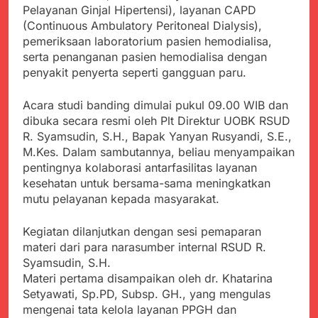
Kabupaten Sukabumi
Pelayanan Ginjal Hipertensi), layanan CAPD
Satgas Yonif 310/KK
Angkat Bicara
Lakukan Pengecatan
(Continuous Ambulatory Peritoneal Dialysis),
Juli 21, 2024
Dan Pembenahan
pemeriksaan laboratorium pasien hemodialisa,
Kadinkes kab. Sukabumi
serta penanganan pasien hemodialisa dengan
Angkat Bicara Terkait
Dugaan pembelian obat
penyakit penyerta seperti gangguan paru.
Juli 21, 2024
yang akan Kadaluarsa
Diduga Pembelian Obat
oleh Puskesmas
Acara studi banding dimulai pukul 09.00 WIB dan
oleh Puskesmas di
Kab. Sukabumi yang
dibuka secara resmi oleh Plt Direktur UOBK RSUD
Juli 20, 2024
akan Kadaluarsa.
R. Syamsudin, S.H., Bapak Yanyan Rusyandi, S.E.,
Tunjukan
M.Kes. Dalam sambutannya, beliau menyampaikan
Perhatiannya, Satgas
Yonif 310/KK Berikan
pentingnya kolaborasi antarfasilitas layanan
Juli 20, 2024
Bantuan Duka Cita
kesehatan untuk bersama-sama meningkatkan
Polda Jabar Beberkan
mutu pelayanan kepada masyarakat.
Perkembangan
Terbaru Kasus Dago
Juli 20, 2024
Elos
Kegiatan dilanjutkan dengan sesi pemaparan
Kejaksaan Negeri Kab
Sukabumi didesak usut
materi dari para narasumber internal RSUD R.
Tuntas Dugaan
Syamsudin, S.H.
Juli 19, 2024
penyelewengan
Materi pertama disampaikan oleh dr. Khatarina
Diduga Kuat
Pengadaan Buku Simi
Inspektorat Kab,
Setyawati, Sp.PD, Subsp. GH., yang mengulas
Sukabumi
mengenai tata kelola layanan PPGH dan
Juli 19, 2024