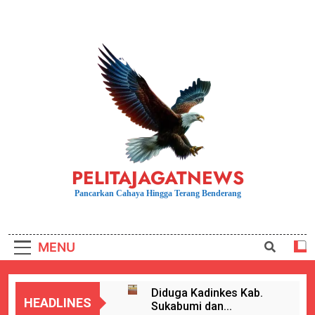
Skip
to
content
PELITAJAGATNEWS
Pancarkan Cahaya Hingga Terang Benderang
MENU
Diduga Kadinkes Kab.
HEADLINES
Sukabumi dan