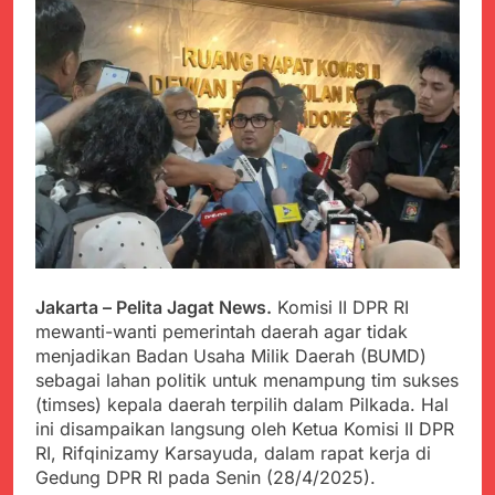
PORSADIN KE 7, SEKDA
ADE SEBUT
Juli 22, 2024
PENYELENGGARAAN
Terungkap Dalang
SANGAT BAIK
Pemasok BHP Alkes ke
Puskesmas-
Juli 22, 2024
Puskesmas se-
Warga Tersenyum
kabupaten Sukabumi
Bahagia Saat Satgas
selama 7 Tahun.
Yonif 310/KK Bagikan
Juli 22, 2024
Puluhan Pakaian
Diduga Kadinkes Kab.
Sukabumi terlibat
dalam pengadaan obat
Juli 22, 2024
akan kadaluarsa di
Menkes diharap sidak
puskesmas.
ke Dinkes dan keseluruh
Jakarta – Pelita Jagat News.
Komisi II DPR RI
Puskesmas di Kab.
Juli 21, 2024
mewanti-wanti pemerintah daerah agar tidak
Sukabumi terkait
Polres Sumenep
menjadikan Badan Usaha Milik Daerah (BUMD)
Dugaan beredar nya
Ungkap Kasus
Obat obatan Kadaluarsa
sebagai lahan politik untuk menampung tim sukses
Pencabulan Terhadap
Juli 21, 2024
(timses) kepala daerah terpilih dalam Pilkada. Hal
Anak
Kisruh terkait Dugaan
ini disampaikan langsung oleh Ketua Komisi II DPR
Puskesmas beli obat
RI, Rifqinizamy Karsayuda, dalam rapat kerja di
akan Kadaluarsa,Ketua
Juli 21, 2024
Gedung DPR RI pada Senin (28/4/2025).
Komisi 4 DPRD
Perindah Gereja,