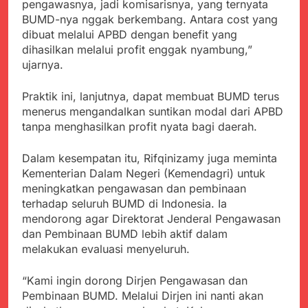
menyalahgunakan
pengawasnya, jadi komisarisnya, yang ternyata
Sambut Tahun Ajaran
Anggaran Thn 2023.
BUMD-nya nggak berkembang. Antara cost yang
Baru, Satgas Yonif
310/KK Ajak Pelajar
dibuat melalui APBD dengan benefit yang
Juli 19, 2024
Bersihkan Lingkungan
dihasilkan melalui profit enggak nyambung,”
Selisih APBD Tahun
Sekolah
ujarnya.
2023 Kab.Sukabumi
Sebesar Rp 31 Miliar
Juli 16, 2024
Praktik ini, lanjutnya, dapat membuat BUMD terus
Data Ganda Capai 6
menerus mengandalkan suntikan modal dari APBD
Juta, BGN Benahi Basis
Penerima Program
tanpa menghasilkan profit nyata bagi daerah.
Agustus 6, 2026
Makan Bergizi Gratis
Zulhas Pastikan SPPG
di Wilayah 3T Tuntas
Dalam kesempatan itu, Rifqinizamy juga meminta
Pekan Ini, Integrasi
Kementerian Dalam Negeri (Kemendagri) untuk
Agustus 6, 2026
Data MBG Hampir
meningkatkan pengawasan dan pembinaan
Bobby Maulana Pastikan
Rampung
Kawasan Kuliner Ahmad
terhadap seluruh BUMD di Indonesia. Ia
Yani Tetap Bersih,
mendorong agar Direktorat Jenderal Pengawasan
Agustus 6, 2026
Pemkot Sukabumi
dan Pembinaan BUMD lebih aktif dalam
Ribuan Warga Padati
Perkuat Penataan
Peringatan Hari ASI
melakukan evaluasi menyeluruh.
Pedagang dan
Sedunia di Cibadak,
Agustus 6, 2026
Pengelolaan Sampah
PDIP Tegaskan ASI
Wujud Kepedulian Polri,
“Kami ingin dorong Dirjen Pengawasan dan
adalah Investasi
Kapolresta Sumenep
Pembinaan BUMD. Melalui Dirjen ini nanti akan
Peradaban dan Upaya
Koordinasikan dan