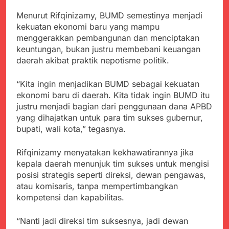
Kabupaten Sukabumi
Satgas Yonif 310/KK
Angkat Bicara
Menurut Rifqinizamy, BUMD semestinya menjadi
Lakukan Pengecatan
Juli 21, 2024
kekuatan ekonomi baru yang mampu
Dan Pembenahan
Kadinkes kab. Sukabumi
menggerakkan pembangunan dan menciptakan
Angkat Bicara Terkait
keuntungan, bukan justru membebani keuangan
Dugaan pembelian obat
Juli 21, 2024
daerah akibat praktik nepotisme politik.
yang akan Kadaluarsa
Diduga Pembelian Obat
oleh Puskesmas
oleh Puskesmas di
“Kita ingin menjadikan BUMD sebagai kekuatan
Kab. Sukabumi yang
Juli 20, 2024
ekonomi baru di daerah. Kita tidak ingin BUMD itu
akan Kadaluarsa.
Tunjukan
justru menjadi bagian dari penggunaan dana APBD
Perhatiannya, Satgas
yang dihajatkan untuk para tim sukses gubernur,
Yonif 310/KK Berikan
Juli 20, 2024
bupati, wali kota,” tegasnya.
Bantuan Duka Cita
Polda Jabar Beberkan
Perkembangan
Rifqinizamy menyatakan kekhawatirannya jika
Terbaru Kasus Dago
Juli 20, 2024
Elos
kepala daerah menunjuk tim sukses untuk mengisi
Kejaksaan Negeri Kab
posisi strategis seperti direksi, dewan pengawas,
Sukabumi didesak usut
atau komisaris, tanpa mempertimbangkan
Tuntas Dugaan
Juli 19, 2024
penyelewengan
kompetensi dan kapabilitas.
Diduga Kuat
Pengadaan Buku Simi
Inspektorat Kab,
Sukabumi
“Nanti jadi direksi tim suksesnya, jadi dewan
Juli 19, 2024