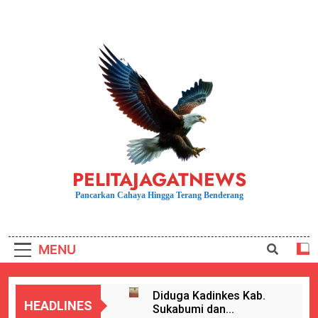
Skip
to
content
PELITAJAGATNEWS
Pancarkan Cahaya Hingga Terang Benderang
MENU
Diduga Kadinkes Kab.
HEADLINES
Sukabumi dan