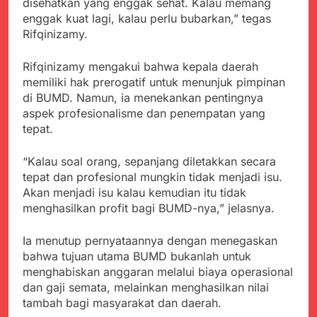
Agustus 5, 2026
disehatkan yang enggak sehat. Kalau memang
Cegah Stunting
Berangkatkan Empat
SMA Negeri Nyalindung
enggak kuat lagi, kalau perlu bubarkan,” tegas
Korban Kebakaran KMP
Sukabumi Diduga
Rifqinizamy.
Mutiara Sentosa 2 ke
Lakukan Pungutan
Agustus 4, 2026
Posko Pusat Tg. Perak
melalui Komite Sekolah,
Ketua Umum FSP
Surabaya
Rifqinizamy mengakui bahwa kepala daerah
Disorot karena Dinilai
Maritim Indonesia
memiliki hak prerogatif untuk menunjuk pimpinan
Bertentangan dengan
Bantah Isu Mogok
Agustus 3, 2026
di BUMD. Namun, ia menekankan pentingnya
Edaran Disdik Jabar
Nasional TKBM: “Belum
Menjelajahi Potensi
aspek profesionalisme dan penempatan yang
Ada Keputusan Resmi”
Alam dan Kehangatan
tepat.
Gotong Royong di
Agustus 3, 2026
Desa Sukakersa
Korban Tenggelam di
“Kalau soal orang, sepanjang diletakkan secara
Perairan Giligenting
tepat dan profesional mungkin tidak menjadi isu.
Ditemukan, Polisi
Agustus 3, 2026
Akan menjadi isu kalau kemudian itu tidak
Pastikan Penanganan
Kapolresta Sumenep
menghasilkan profit bagi BUMD-nya,” jelasnya.
Berjalan Sesuai
Sambut Kedatangan
Prosedur
Korban Evakuasi KM
Agustus 3, 2026
Ia menutup pernyataannya dengan menegaskan
Mutiara Sentosa 2 di
bahwa tujuan utama BUMD bukanlah untuk
Pelabuhan Kalianget
menghabiskan anggaran melalui biaya operasional
dan gaji semata, melainkan menghasilkan nilai
tambah bagi masyarakat dan daerah.