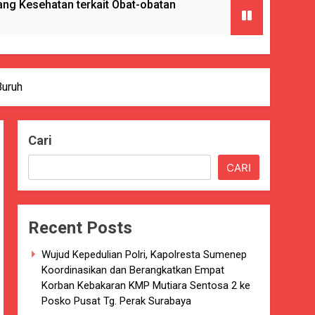
g Kesehatan terkait Obat-obatan
ngan) ke Enam Kalinya.
Buruh
Cari
Pencabulan
CARI
nkes Kab. Sukabumi.
Recent Posts
ng Serta Pelatihan PBB
Wujud Kepedulian Polri, Kapolresta Sumenep
GAT BAIK
Koordinasikan dan Berangkatkan Empat
Korban Kebakaran KMP Mutiara Sentosa 2 ke
paten Sukabumi selama 7 Tahun.
Posko Pusat Tg. Perak Surabaya