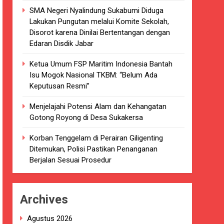
SMA Negeri Nyalindung Sukabumi Diduga
kaian
Lakukan Pungutan melalui Komite Sekolah,
Disorot karena Dinilai Bertentangan dengan
luarsa di puskesmas.
Edaran Disdik Jabar
i terkait Dugaan beredar nya Obat
Ketua Umum FSP Maritim Indonesia Bantah
Isu Mogok Nasional TKBM: “Belum Ada
Keputusan Resmi”
Menjelajahi Potensi Alam dan Kehangatan
Gotong Royong di Desa Sukakersa
i 4 DPRD Kabupaten Sukabumi Angkat
Korban Tenggelam di Perairan Giligenting
Ditemukan, Polisi Pastikan Penanganan
han
Berjalan Sesuai Prosedur
ang akan Kadaluarsa oleh Puskesmas
Archives
luarsa.
Agustus 2026