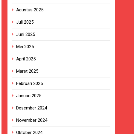
Agustus 2025
ersa
Juli 2025
nanganan Berjalan Sesuai Prosedur
Juni 2025
tosa 2 di Pelabuhan Kalianget
Mei 2025
ala KUA Pabuaran dengan Istri Warga
April 2025
Maret 2025
an di Kabupaten Sukabumi
Februari 2025
raman yang Lumpuh dan Hidup Sebatang
Januari 2025
Desember 2024
ung Ketersediaan Air Irigasi bagi
November 2024
Oktober 2024