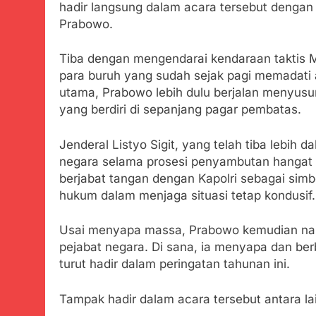
Tunjukan Per
hadir langsung dalam acara tersebut dengan d
Prabowo.
Juli 20, 2024
Polda Jabar
Tiba dengan mengendarai kendaraan taktis 
Juli 20, 2024
para buruh yang sudah sejak pagi memadati
Kejaksaan N
utama, Prabowo lebih dulu berjalan menyusu
Juli 19, 2024
yang berdiri di sepanjang pagar pembatas.
Diduga Kuat
Juli 19, 2024
Jenderal Listyo Sigit, yang telah tiba lebih 
Sambut Tahun
negara selama prosesi penyambutan hangat 
Juli 19, 2024
berjabat tangan dengan Kapolri sebagai simb
Selisih APBD
hukum dalam menjaga situasi tetap kondusif.
Juli 16, 2024
Wujud Kepeduli
Usai menyapa massa, Prabowo kemudian nai
Sentosa 2 ke P
pejabat negara. Di sana, ia menyapa dan be
Agustus 5, 2026
turut hadir dalam peringatan tahunan ini.
SMA Negeri Nya
Bertentangan d
Agustus 4, 2026
Tampak hadir dalam acara tersebut antara la
Ketua Umum 