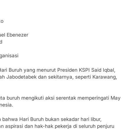
 Potensi Alam dan Kehangatan Gotong Royong di Desa Sukak
to
elam di Perairan Giligenting Ditemukan, Polisi Pastikan Pe
uel Ebenezer
Sumenep Sambut Kedatangan Korban Evakuasi KM Mutiara Sen
d
r dan Janji Bertemu di Jalan Disorot, Dugaan Kedekatan Kep
ganisasi
Hari Buruh yang menurut Presiden KSPI Said Iqbal,
dikan Buka Rakor Dewan Pendidikan Bersama Mitra Pendidik
layah Jabodetabek dan sekitarnya, seperti Karawang,
t Arjasa Langsung Turun Lapangan Temui Warga Desa Pase
juta buruh mengikuti aksi serentak memperingati May
nesia.
ugur Laksanakan Program Oplah Non Rawa dan PJIT 2026, Duk
bahwa Hari Buruh bukan sekadar hari libur,
 aspirasi dan hak-hak pekerja di seluruh penjuru