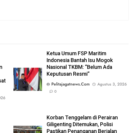
Ketua Umum FSP Maritim
Indonesia Bantah Isu Mogok
n
Nasional TKBM: “Belum Ada
Keputusan Resmi”
sat
Pelitajagatnews.com
Agustus 3, 2026
0
026
Korban Tenggelam di Perairan
Giligenting Ditemukan, Polisi
Pastikan Penanganan Berjalan