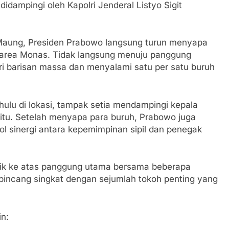
hatiannya, Satgas Yonif 310/KK Berikan Bantuan Duka Cita
idampingi oleh Kapolri Jenderal Listyo Sigit
 Beberkan Perkembangan Terbaru Kasus Dago Elos
Maung, Presiden Prabowo langsung turun menyapa
 area Monas. Tidak langsung menuju panggung
egeri Kab Sukabumi didesak usut Tuntas Dugaan penyelewe
ri barisan massa dan menyalami satu per satu buruh
 Inspektorat Kab, Sukabumi menyalahgunakan Anggaran Thn 
dahulu di lokasi, tampak setia mendampingi kepala
 Ajaran Baru, Satgas Yonif 310/KK Ajak Pelajar Bersihkan L
itu. Setelah menyapa para buruh, Prabowo juga
ol sinergi antara kepemimpinan sipil dan penegak
 Tahun 2023 Kab.Sukabumi Sebesar Rp 31 Miliar
an Polri, Kapolresta Sumenep Koordinasikan dan Berangkat
k ke atas panggung utama bersama beberapa
osko Pusat Tg. Perak Surabaya
rbincang singkat dengan sejumlah tokoh penting yang
lindung Sukabumi Diduga Lakukan Pungutan melalui Komite S
engan Edaran Disdik Jabar
in:
FSP Maritim Indonesia Bantah Isu Mogok Nasional TKBM: “