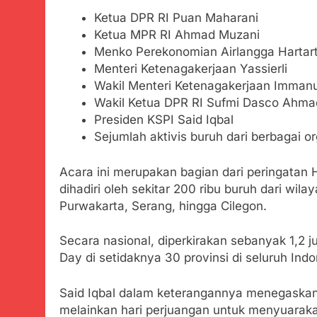
Agustus 3, 2026
Ketua DPR RI Puan Maharani
Menjelajahi
Ketua MPR RI Ahmad Muzani
Agustus 3, 2026
Menko Perekonomian Airlangga Hartar
Korban Tengg
Menteri Ketenagakerjaan Yassierli
Agustus 3, 2026
Wakil Menteri Ketenagakerjaan Imman
Kapolresta 
Wakil Ketua DPR RI Sufmi Dasco Ahma
Agustus 3, 2026
Presiden KSPI Said Iqbal
Bukti Transfe
Sejumlah aktivis buruh dari berbagai or
Mengemuka
Agustus 3, 2026
Acara ini merupakan bagian dari peringatan 
Sekdis Pendi
dihadiri oleh sekitar 200 ribu buruh dari wi
Agustus 3, 2026
Purwakarta, Serang, hingga Cilegon.
Gercap Cama
Kara
Secara nasional, diperkirakan sebanyak 1,2 
Agustus 3, 2026
Day di setidaknya 30 provinsi di seluruh Indo
Poktan Kadup
Petani
Said Iqbal dalam keterangannya menegaskan 
Agustus 2, 2026
melainkan hari perjuangan untuk menyuarakan