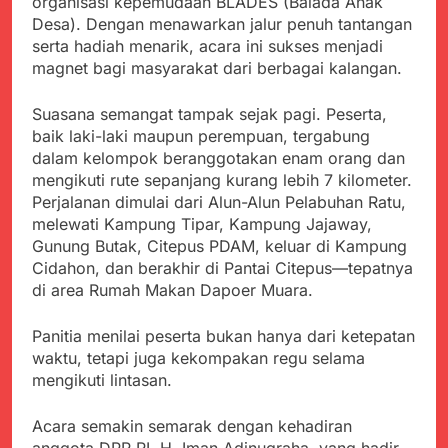
organisasi kepemudaan BLADES (Balada Anak
Kabupaten Sukabumi
Satgas Yonif 310/KK
Desa). Dengan menawarkan jalur penuh tantangan
Angkat Bicara
Lakukan Pengecatan
Juli 21, 2024
serta hadiah menarik, acara ini sukses menjadi
Dan Pembenahan
Kadinkes kab. Sukabumi
magnet bagi masyarakat dari berbagai kalangan.
Angkat Bicara Terkait
Dugaan pembelian obat
Juli 21, 2024
Suasana semangat tampak sejak pagi. Peserta,
yang akan Kadaluarsa
Diduga Pembelian Obat
baik laki-laki maupun perempuan, tergabung
oleh Puskesmas
oleh Puskesmas di
dalam kelompok beranggotakan enam orang dan
Kab. Sukabumi yang
Juli 20, 2024
mengikuti rute sepanjang kurang lebih 7 kilometer.
akan Kadaluarsa.
Tunjukan
Perjalanan dimulai dari Alun-Alun Pelabuhan Ratu,
Perhatiannya, Satgas
melewati Kampung Tipar, Kampung Jajaway,
Yonif 310/KK Berikan
Juli 20, 2024
Gunung Butak, Citepus PDAM, keluar di Kampung
Bantuan Duka Cita
Polda Jabar Beberkan
Cidahon, dan berakhir di Pantai Citepus—tepatnya
Perkembangan
di area Rumah Makan Dapoer Muara.
Terbaru Kasus Dago
Juli 20, 2024
Elos
Kejaksaan Negeri Kab
Panitia menilai peserta bukan hanya dari ketepatan
Sukabumi didesak usut
waktu, tetapi juga kekompakan regu selama
Tuntas Dugaan
Juli 19, 2024
mengikuti lintasan.
penyelewengan
Diduga Kuat
Pengadaan Buku Simi
Inspektorat Kab,
Acara semakin semarak dengan kehadiran
Sukabumi
Juli 19, 2024