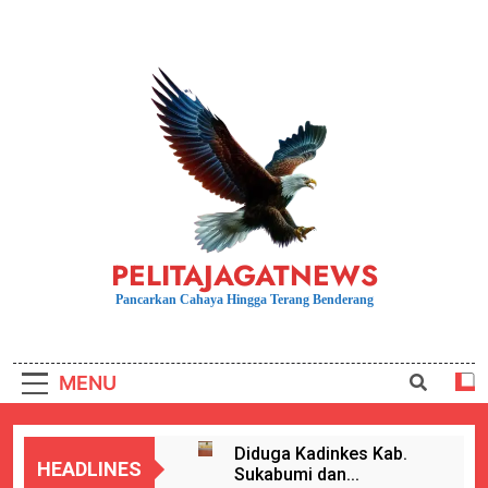
Skip
to
content
PELITAJAGATNEWS
Pancarkan Cahaya Hingga Terang Benderang
MENU
Diduga Kadinkes Kab.
HEADLINES
Sukabumi dan