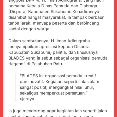
anggota DPR RI, H. Iman Adinugraha, yang hadir
menyalahgunakan
Sambut Tahun Ajaran
Anggaran Thn 2023.
bersama Kepala Dinas Pemuda dan Olahraga
Baru, Satgas Yonif
(Dispora) Kabupaten Sukabumi. Kehadirannya
310/KK Ajak Pelajar
Juli 19, 2024
disambut hangat masyarakat. Ia tampak berbaur
Bersihkan Lingkungan
Selisih APBD Tahun
Sekolah
tanpa jarak, menyapa peserta dan berbincang
2023 Kab.Sukabumi
santai dengan warga.
Sebesar Rp 31 Miliar
Juli 16, 2024
Ketua DPD JWI
Dalam sambutannya, H. Iman Adinugraha
Sukabumi Raya
menyampaikan apresiasi kepada Dispora
Ingatkan Pentingnya
Agustus 8, 2026
Verifikasi Isu Dugaan
Kabupaten Sukabumi, panitia, dan khususnya
Aksi Humanis Polri:
terhadap Kepala KUA
BLADES yang ia sebut sebagai organisasi pemuda
Kapolsek Kebonpedes
Pabuaran
“legend” di Pelabuhan Ratu.
Bantu Lansia dengan
Agustus 7, 2026
Kursi Roda, Warga Haru
Data Ganda Capai 6
dan Bersyukur
“BLADES ini organisasi pemuda kreatif
Juta, BGN Benahi Basis
dan inovatif. Kegiatan seperti lintas alam
Penerima Program
Agustus 6, 2026
Makan Bergizi Gratis
sangat positif, mengangkat nilai luhur,
Zulhas Pastikan SPPG
sekaligus memperkuat persatuan,”
di Wilayah 3T Tuntas
ujarnya.
Pekan Ini, Integrasi
Agustus 6, 2026
Data MBG Hampir
Bobby Maulana Pastikan
Rampung
Ia juga mendorong agar kegiatan lain seperti jalan
Kawasan Kuliner Ahmad
Yani Tetap Bersih,
santai, senam sehat, voli, sepak bola, serta