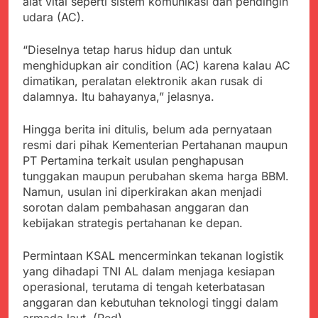
alat vital seperti sistem komunikasi dan pendingin
Agustus 6, 2026
Data MBG Hampir
udara (AC).
Bobby Maulana Pastikan
Rampung
Kawasan Kuliner Ahmad
Yani Tetap Bersih,
Agustus 6, 2026
“Dieselnya tetap harus hidup dan untuk
Pemkot Sukabumi
Ribuan Warga Padati
menghidupkan air condition (AC) karena kalau AC
Perkuat Penataan
Peringatan Hari ASI
dimatikan, peralatan elektronik akan rusak di
Pedagang dan
Sedunia di Cibadak,
Agustus 6, 2026
dalamnya. Itu bahayanya,” jelasnya.
Pengelolaan Sampah
PDIP Tegaskan ASI
Wujud Kepedulian Polri,
adalah Investasi
Kapolresta Sumenep
Hingga berita ini ditulis, belum ada pernyataan
Peradaban dan Upaya
Koordinasikan dan
Agustus 5, 2026
resmi dari pihak Kementerian Pertahanan maupun
Cegah Stunting
Berangkatkan Empat
SMA Negeri Nyalindung
PT Pertamina terkait usulan penghapusan
Korban Kebakaran KMP
Sukabumi Diduga
tunggakan maupun perubahan skema harga BBM.
Mutiara Sentosa 2 ke
Lakukan Pungutan
Agustus 4, 2026
Namun, usulan ini diperkirakan akan menjadi
Posko Pusat Tg. Perak
melalui Komite Sekolah,
Ketua Umum FSP
Surabaya
sorotan dalam pembahasan anggaran dan
Disorot karena Dinilai
Maritim Indonesia
kebijakan strategis pertahanan ke depan.
Bertentangan dengan
Bantah Isu Mogok
Agustus 3, 2026
Edaran Disdik Jabar
Nasional TKBM: “Belum
Permintaan KSAL mencerminkan tekanan logistik
Ada Keputusan Resmi”
yang dihadapi TNI AL dalam menjaga kesiapan
operasional, terutama di tengah keterbatasan
anggaran dan kebutuhan teknologi tinggi dalam