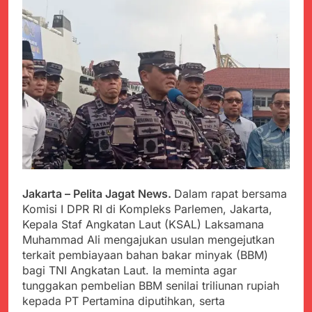
PORSADIN KE 7, SEKDA
ADE SEBUT
Juli 22, 2024
PENYELENGGARAAN
Terungkap Dalang
SANGAT BAIK
Pemasok BHP Alkes ke
Puskesmas-
Juli 22, 2024
Puskesmas se-
Warga Tersenyum
kabupaten Sukabumi
Bahagia Saat Satgas
selama 7 Tahun.
Yonif 310/KK Bagikan
Juli 22, 2024
Puluhan Pakaian
Diduga Kadinkes Kab.
Sukabumi terlibat
dalam pengadaan obat
Juli 22, 2024
akan kadaluarsa di
Menkes diharap sidak
puskesmas.
ke Dinkes dan keseluruh
Jakarta – Pelita Jagat News.
Dalam rapat bersama
Puskesmas di Kab.
Juli 21, 2024
Komisi I DPR RI di Kompleks Parlemen, Jakarta,
Sukabumi terkait
Polres Sumenep
Kepala Staf Angkatan Laut (KSAL) Laksamana
Dugaan beredar nya
Ungkap Kasus
Obat obatan Kadaluarsa
Muhammad Ali mengajukan usulan mengejutkan
Pencabulan Terhadap
Juli 21, 2024
terkait pembiayaan bahan bakar minyak (BBM)
Anak
Kisruh terkait Dugaan
bagi TNI Angkatan Laut. Ia meminta agar
Puskesmas beli obat
tunggakan pembelian BBM senilai triliunan rupiah
akan Kadaluarsa,Ketua
Juli 21, 2024
kepada PT Pertamina diputihkan, serta
Komisi 4 DPRD
Perindah Gereja,