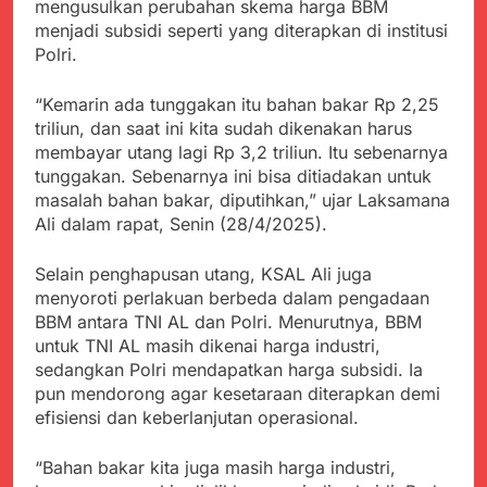
mengusulkan perubahan skema harga BBM
Kabupaten Sukabumi
Satgas Yonif 310/KK
Angkat Bicara
menjadi subsidi seperti yang diterapkan di institusi
Lakukan Pengecatan
Juli 21, 2024
Polri.
Dan Pembenahan
Kadinkes kab. Sukabumi
Angkat Bicara Terkait
“Kemarin ada tunggakan itu bahan bakar Rp 2,25
Dugaan pembelian obat
Juli 21, 2024
triliun, dan saat ini kita sudah dikenakan harus
yang akan Kadaluarsa
Diduga Pembelian Obat
oleh Puskesmas
membayar utang lagi Rp 3,2 triliun. Itu sebenarnya
oleh Puskesmas di
tunggakan. Sebenarnya ini bisa ditiadakan untuk
Kab. Sukabumi yang
Juli 20, 2024
masalah bahan bakar, diputihkan,” ujar Laksamana
akan Kadaluarsa.
Tunjukan
Ali dalam rapat, Senin (28/4/2025).
Perhatiannya, Satgas
Yonif 310/KK Berikan
Juli 20, 2024
Selain penghapusan utang, KSAL Ali juga
Bantuan Duka Cita
Polda Jabar Beberkan
menyoroti perlakuan berbeda dalam pengadaan
Perkembangan
BBM antara TNI AL dan Polri. Menurutnya, BBM
Terbaru Kasus Dago
Juli 20, 2024
untuk TNI AL masih dikenai harga industri,
Elos
Kejaksaan Negeri Kab
sedangkan Polri mendapatkan harga subsidi. Ia
Sukabumi didesak usut
pun mendorong agar kesetaraan diterapkan demi
Tuntas Dugaan
Juli 19, 2024
efisiensi dan keberlanjutan operasional.
penyelewengan
Diduga Kuat
Pengadaan Buku Simi
Inspektorat Kab,
“Bahan bakar kita juga masih harga industri,
Sukabumi
Juli 19, 2024