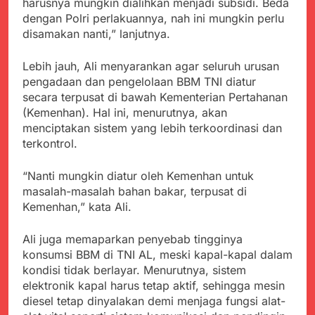
menyalahgunakan
harusnya mungkin dialihkan menjadi subsidi. Beda
Sambut Tahun Ajaran
Anggaran Thn 2023.
dengan Polri perlakuannya, nah ini mungkin perlu
Baru, Satgas Yonif
disamakan nanti,” lanjutnya.
310/KK Ajak Pelajar
Juli 19, 2024
Bersihkan Lingkungan
Selisih APBD Tahun
Sekolah
Lebih jauh, Ali menyarankan agar seluruh urusan
2023 Kab.Sukabumi
Sebesar Rp 31 Miliar
pengadaan dan pengelolaan BBM TNI diatur
Juli 16, 2024
secara terpusat di bawah Kementerian Pertahanan
Jaga Keamanan
(Kemenhan). Hal ini, menurutnya, akan
Lingkungan Sekolah,
Aiptu Sujarwo Beri
menciptakan sistem yang lebih terkoordinasi dan
Agustus 10, 2026
Edukasi Kamtibmas
terkontrol.
Ketua DPD JWI
kepada Siswa SDN
Sukabumi Raya
Cipriangan
Ingatkan Pentingnya
“Nanti mungkin diatur oleh Kemenhan untuk
Agustus 8, 2026
Verifikasi Isu Dugaan
masalah-masalah bahan bakar, terpusat di
Aksi Humanis Polri:
terhadap Kepala KUA
Kemenhan,” kata Ali.
Kapolsek Kebonpedes
Pabuaran
Bantu Lansia dengan
Agustus 7, 2026
Kursi Roda, Warga Haru
Ali juga memaparkan penyebab tingginya
Data Ganda Capai 6
dan Bersyukur
Juta, BGN Benahi Basis
konsumsi BBM di TNI AL, meski kapal-kapal dalam
Penerima Program
kondisi tidak berlayar. Menurutnya, sistem
Agustus 6, 2026
Makan Bergizi Gratis
elektronik kapal harus tetap aktif, sehingga mesin
Zulhas Pastikan SPPG
di Wilayah 3T Tuntas
diesel tetap dinyalakan demi menjaga fungsi alat-
Pekan Ini, Integrasi