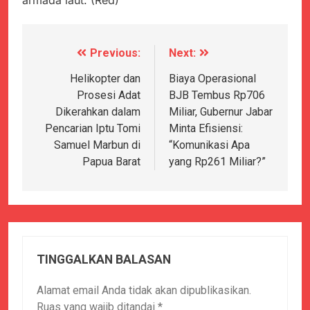
armada laut. (Red)
Previous:
Next:
Navigasi
pos
Helikopter dan
Biaya Operasional
Prosesi Adat
BJB Tembus Rp706
Dikerahkan dalam
Miliar, Gubernur Jabar
Pencarian Iptu Tomi
Minta Efisiensi:
Samuel Marbun di
“Komunikasi Apa
Papua Barat
yang Rp261 Miliar?”
TINGGALKAN BALASAN
Alamat email Anda tidak akan dipublikasikan.
Ruas yang wajib ditandai
*