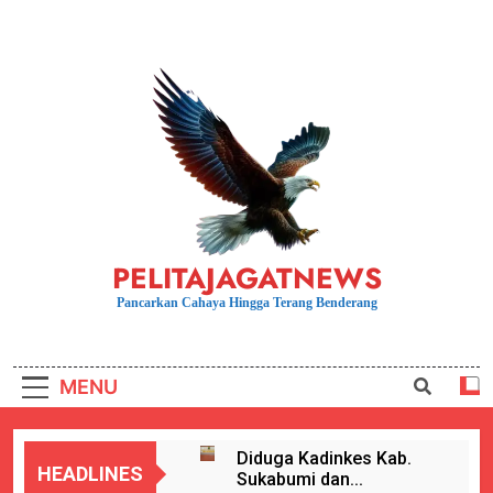
Skip
to
content
PELITAJAGATNEWS
Pancarkan Cahaya Hingga Terang Benderang
MENU
Diduga Kadinkes Kab.
HEADLINES
Sukabumi dan